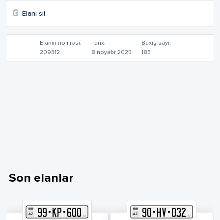
Elanı sil
Elanın nömrəsi:
Tarix:
Baxış sayı:
209312
8 noyabr 2025
183
Son elanlar
99
-
K
P
-
600
90
-
H
V
-
032