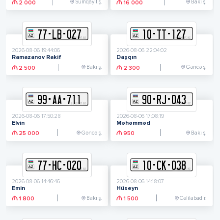
Sumqayıt ş.
Bakı ş.
2 000
16 000
77
-
L
B
-
027
10
-
T
T
-
127
2026-08-06 19:44:06
2026-08-06 22:04:02
Ramazanov Rakif
Daşqın
Bakı ş.
Gəncə ş.
2 500
2 300
99
-
A
A
-
711
90
-
R
J
-
043
2026-08-06 17:50:28
2026-08-06 17:08:19
Elvin
Məhəmməd
Gəncə ş.
Bakı ş.
25 000
950
77
-
H
C
-
020
10
-
C
K
-
038
2026-08-06 14:46:46
2026-08-06 14:18:07
Emin
Hüseyn
Bakı ş.
Cəlilabad r.
1 800
1 500