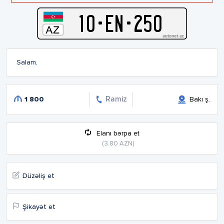
10
-
E
N
-
250
Salam.
Ramiz
1 800
Bakı ş.
Elanı bərpa et
(3.80 AZN)
Düzəliş et
Şikayət et