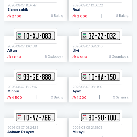
2026-08-07 11:07:47
2026-08-07 10:56:22
Elanın sahibi
Ruzi
Bakı ş.
Bakı ş.
2 100
2 000
10
-
X
J
-
083
32
-
Z
Z
-
032
2026-08-07 10:01:38
2026-08-07 09:50:16
Altun
Ülvi
Gədəbəy r.
Goranboy r.
1 850
6 500
99
-
G
E
-
888
10
-
H
A
-
150
2026-08-07 13:27:47
2026-08-07 08:11:00
Minnur
Ayaz
Bakı ş.
Salyan r.
4 500
1 200
10
-
N
Z
-
766
90
-
S
U
-
100
2026-08-07 03:24:35
2026-08-06 21:51:05
Asiman Rzayev
Mikayıl