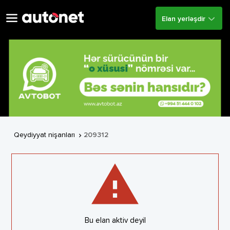
Elan yerləşdir
Qeydiyyat nişanları
209312

warning
Bu elan aktiv deyil