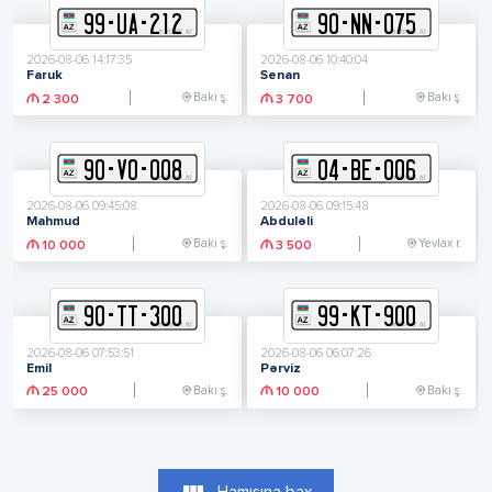
99
-
U
A
-
212
90
-
N
N
-
075
2026-08-06 14:17:35
2026-08-06 10:40:04
Faruk
Senan
Bakı ş.
Bakı ş.
2 300
3 700
90
-
V
O
-
008
04
-
B
E
-
006
2026-08-06 09:45:08
2026-08-06 09:15:48
Mahmud
Abduləli
Bakı ş.
Yevlax r.
10 000
3 500
90
-
T
T
-
300
99
-
K
T
-
900
2026-08-06 07:53:51
2026-08-06 06:07:26
Emil
Pərviz
Bakı ş.
Bakı ş.
25 000
10 000