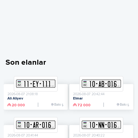
Son elanlar
11
-
E
Y
-
111
10
-
A
B
-
016
2026-08-07 21:08:18
2026-08-07 20:42:44
Ali Aliyev
Elmar
Bakı ş.
Bakı ş.
20 000
72 000
10
-
A
R
-
016
10
-
N
N
-
016
2026-08-07 20:41:44
2026-08-07 20:40:22