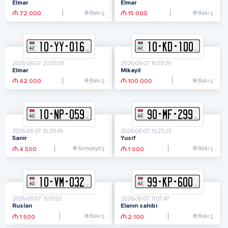
Elmar
Elmar
Bakı ş.
Bakı ş.
72 000
15 000
10
-
Y
Y
-
016
10
-
K
D
-
100
2026-08-07 20:39:39
2026-08-07 16:39:29
Elmar
Mikayil
Bakı ş.
Bakı ş.
42 000
100 000
10
-
N
P
-
059
90
-
M
F
-
299
2026-08-07 16:29:49
2026-08-07 15:25:25
Sanir
Yusif
Sumqayıt ş.
Bakı ş.
4 500
1 000
10
-
V
M
-
032
99
-
K
P
-
600
2026-08-07 15:01:52
2026-08-07 11:07:47
Ruslan
Elanın sahibi
Bakı ş.
Bakı ş.
1 500
2 100