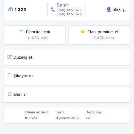
Samir
1 200
Bakı ş.
(050) 322-96-21
(050) 322-96-21
Elanı irəli çək
Elanı premium et
(1 AZN-dən)
(7 AZN-dən)
Düzəliş et
Şikayət et
Elanı sil
Elanın nömrəsi:
Tarix:
Baxış sayı:
165623
4 yanvar 2023
137