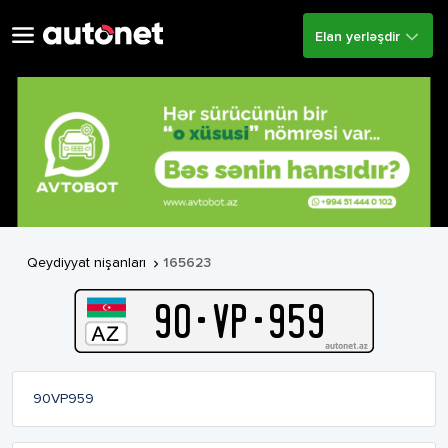
Elan yerləşdir
Qeydiyyat nişanları
165623

90
-
V
P
-
959
90VP959