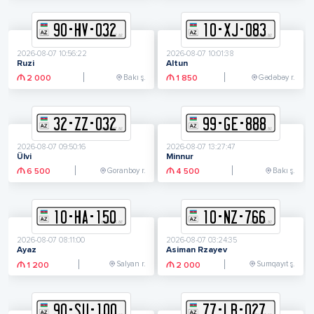
90
-
H
V
-
032
10
-
X
J
-
083
2026-08-07 10:56:22
2026-08-07 10:01:38
Ruzi
Altun
Bakı ş.
Gədəbəy r.
2 000
1 850
32
-
Z
Z
-
032
99
-
G
E
-
888
2026-08-07 09:50:16
2026-08-07 13:27:47
Ülvi
Minnur
Goranboy r.
Bakı ş.
6 500
4 500
10
-
H
A
-
150
10
-
N
Z
-
766
2026-08-07 08:11:00
2026-08-07 03:24:35
Ayaz
Asiman Rzayev
Salyan r.
Sumqayıt ş.
1 200
2 000
90
-
S
U
-
100
77
-
L
B
-
027