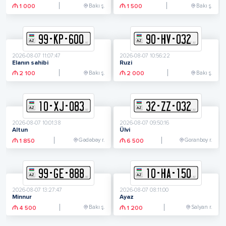
Bakı ş.
Bakı ş.
1 000
1 500
99
-
K
P
-
600
90
-
H
V
-
032
2026-08-07 11:07:47
2026-08-07 10:56:22
Elanın sahibi
Ruzi
Bakı ş.
Bakı ş.
2 100
2 000
10
-
X
J
-
083
32
-
Z
Z
-
032
2026-08-07 10:01:38
2026-08-07 09:50:16
Altun
Ülvi
Gədəbəy r.
Goranboy r.
1 850
6 500
99
-
G
E
-
888
10
-
H
A
-
150
2026-08-07 13:27:47
2026-08-07 08:11:00
Minnur
Ayaz
Bakı ş.
Salyan r.
4 500
1 200