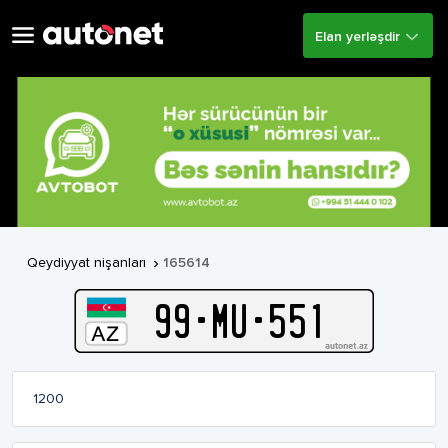
Elan yerləşdir
Qeydiyyat nişanları
165614

99
-
M
U
-
551
1200