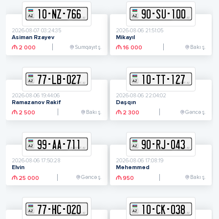
10
-
N
Z
-
766
90
-
S
U
-
100
2026-08-07 03:24:35
2026-08-06 21:51:05
Asiman Rzayev
Mikayıl
Sumqayıt ş.
Bakı ş.
2 000
16 000
77
-
L
B
-
027
10
-
T
T
-
127
2026-08-06 19:44:06
2026-08-06 22:04:02
Ramazanov Rakif
Daşqın
Bakı ş.
Gəncə ş.
2 500
2 300
99
-
A
A
-
711
90
-
R
J
-
043
2026-08-06 17:50:28
2026-08-06 17:08:19
Elvin
Məhəmməd
Gəncə ş.
Bakı ş.
25 000
950
77
-
H
C
-
020
10
-
C
K
-
038