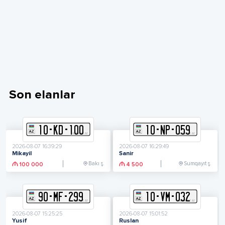
Son elanlar
10
-
K
D
-
100
10
-
N
P
-
059
2026-08-07 16:39:29
2026-08-07 16:29:49
Mikayil
Sanir
Bakı ş.
Sumqayıt ş.
100 000
4 500
90
-
M
F
-
299
10
-
V
M
-
032
2026-08-07 15:25:25
2026-08-07 15:01:52
Yusif
Ruslan