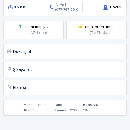
Nicat
1 200
Bakı ş.
(077) 767-90-01
Elanı irəli çək
Elanı premium et
(1 AZN-dən)
(7 AZN-dən)
Düzəliş et
Şikayət et
Elanı sil
Elanın nömrəsi:
Tarix:
Baxış sayı:
165614
3 yanvar 2023
135