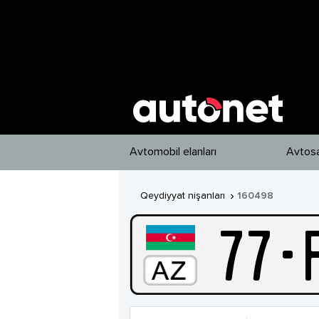
Avtomobil elanları
Avtosa
Qeydiyyat nişanları
160498

77
-