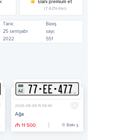
k
Elanı premium et
(7 AZN-dən)
Tarix:
Baxış
25 sentyabr
sayı:
2022
551
77
-
E
E
-
477
2026-08-08 15:58:40
Ağa
.
Bakı ş.
11 500