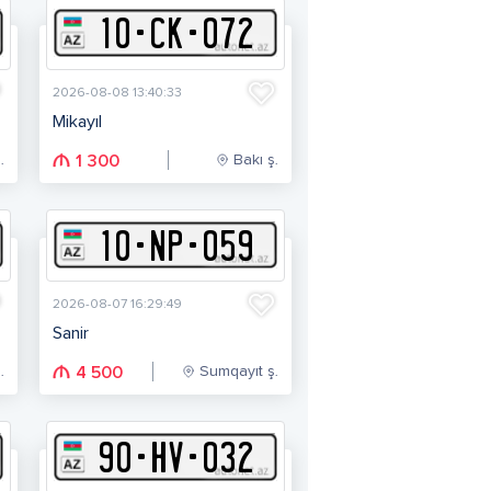
10
-
C
K
-
072
2026-08-08 13:40:33
Mikayıl
.
Bakı ş.
1 300
10
-
N
P
-
059
2026-08-07 16:29:49
Sanir
.
Sumqayıt ş.
4 500
90
-
H
V
-
032