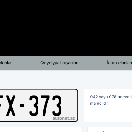
lonlar
Qeydiyyat nişanları
İcarə elanları
F
X
-
373
042 vəya 078 nomre ile 
maraqlıdır.