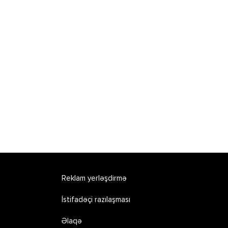
Reklam yerləşdirmə
İstifadəçi razılaşması
Əlaqə