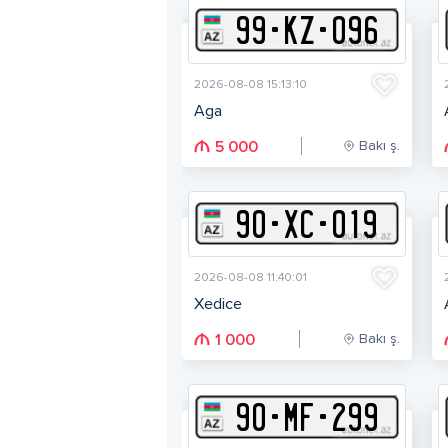
99
-
K
Z
-
096
2026-08-08 15:13:10
Aga
Bakı ş.
5 000
90
-
X
C
-
019
2026-08-08 11:40:01
Xedice
Bakı ş.
1 000
90
-
M
F
-
299