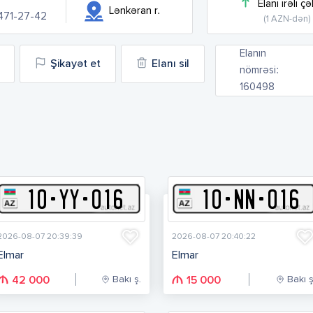
Elanı irəli çə
Lənkəran r.
 471-27-42
(1 AZN-dən)
Elanın
Şikayət et
Elanı sil
nömrəsi:
160498
10
-
Y
Y
-
016
10
-
N
N
-
016
2026-08-07 20:39:39
2026-08-07 20:40:22
Elmar
Elmar
Bakı ş.
Bakı ş
42 000
15 000