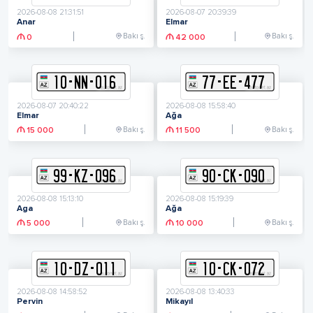
2026-08-08 21:31:51
2026-08-07 20:39:39
Anar
Elmar
Bakı ş.
Bakı ş.
0
42 000
10
-
N
N
-
016
77
-
E
E
-
477
2026-08-07 20:40:22
2026-08-08 15:58:40
Elmar
Ağa
Bakı ş.
Bakı ş.
15 000
11 500
99
-
K
Z
-
096
90
-
C
K
-
090
2026-08-08 15:13:10
2026-08-08 15:19:39
Aga
Ağa
Bakı ş.
Bakı ş.
5 000
10 000
10
-
D
Z
-
011
10
-
C
K
-
072
2026-08-08 14:58:52
2026-08-08 13:40:33
Pervin
Mikayıl