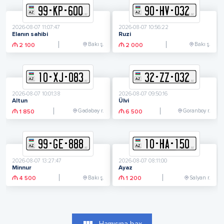
99
-
K
P
-
600
90
-
H
V
-
032
2026-08-07 11:07:47
2026-08-07 10:56:22
Elanın sahibi
Ruzi
Bakı ş.
Bakı ş.
2 100
2 000
10
-
X
J
-
083
32
-
Z
Z
-
032
2026-08-07 10:01:38
2026-08-07 09:50:16
Altun
Ülvi
Gədəbəy r.
Goranboy r.
1 850
6 500
99
-
G
E
-
888
10
-
H
A
-
150
2026-08-07 13:27:47
2026-08-07 08:11:00
Minnur
Ayaz
Bakı ş.
Salyan r.
4 500
1 200