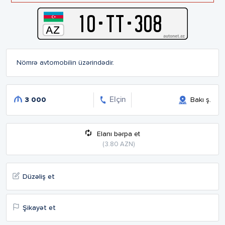
10
-
T
T
-
308
Nömrə avtomobilin üzərindədir.
Elçin
3 000
Bakı ş.
Elanı bərpa et
(3.80 AZN)
Düzəliş et
Şikayət et