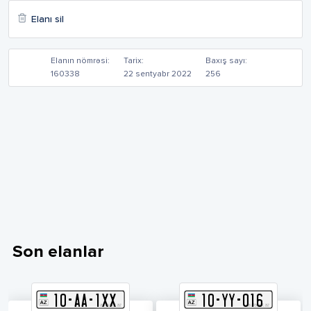
Elanı sil
Elanın nömrəsi:
Tarix:
Baxış sayı:
160338
22 sentyabr 2022
256
Son elanlar
10
-
A
A
-
1XX
10
-
Y
Y
-
016