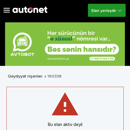
Elan yerləşdir
Qeydiyyat nişanları
160338

warning
Bu elan aktiv deyil