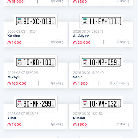
Bakı ş.
Bakı ş.
15 000
1 300
90
-
X
C
-
019
11
-
E
Y
-
111
2026-08-08 11:40:01
2026-08-07 21:08:18
Xedice
Ali Aliyev
Bakı ş.
Bakı ş.
1 000
20 000
10
-
K
D
-
100
10
-
N
P
-
059
2026-08-07 16:39:29
2026-08-07 16:29:49
Mikayil
Sanir
Bakı ş.
Sumqayıt ş.
100 000
4 500
90
-
M
F
-
299
10
-
V
M
-
032
2026-08-07 15:25:25
2026-08-07 15:01:52
Yusif
Ruslan
Bakı ş.
Bakı ş.
1 000
1 500