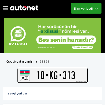
Elan yerləşdir
Qeydiyyat nişanları
159831

10
-
K
G
-
313
asagi yeri var