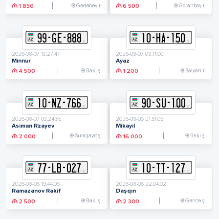
Gədəbəy r.
Goranboy r.
1 850
6 500
99
-
G
E
-
888
10
-
H
A
-
150
2026-08-07 13:27:47
2026-08-07 08:11:00
Minnur
Ayaz
Bakı ş.
Salyan r.
4 500
1 200
10
-
N
Z
-
766
90
-
S
U
-
100
2026-08-07 03:24:35
2026-08-06 21:51:05
Asiman Rzayev
Mikayıl
Sumqayıt ş.
Bakı ş.
2 000
16 000
77
-
L
B
-
027
10
-
T
T
-
127
2026-08-06 19:44:06
2026-08-06 22:04:02
Ramazanov Rakif
Daşqın
Bakı ş.
Gəncə ş.
2 500
2 300