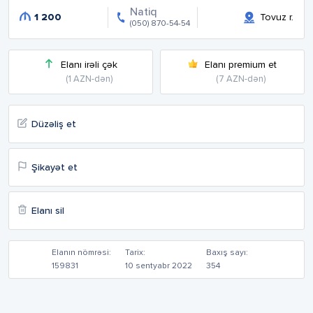
Natiq
1 200
Tovuz r.
(050) 870-54-54
Elanı irəli çək
Elanı premium et
(1 AZN-dən)
(7 AZN-dən)
Düzəliş et
Şikayət et
Elanı sil
Elanın nömrəsi:
Tarix:
Baxış sayı:
159831
10 sentyabr 2022
354