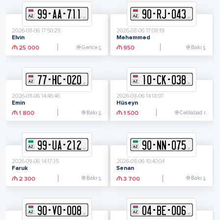
99
-
A
A
-
711
90
-
R
J
-
043
2026-08-06 17:50:28
2026-08-06 17:08:19
Elvin
Məhəmməd
Gəncə ş.
Bakı ş.
25 000
950
77
-
H
C
-
020
10
-
C
K
-
038
2026-08-06 14:46:46
2026-08-06 14:18:07
Emin
Hüseyn
Bakı ş.
Cəlilabad r.
1 800
1 500
99
-
U
A
-
212
90
-
N
N
-
075
2026-08-06 14:17:35
2026-08-06 10:40:04
Faruk
Senan
Bakı ş.
Bakı ş.
2 300
3 700
90
-
V
O
-
008
04
-
B
E
-
006