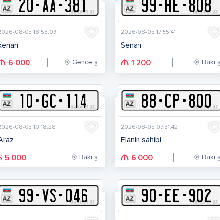
20
-
A
A
-
381
99
-
H
E
-
808
2026-08-05 18:53:09
2026-08-05 17:55:41
kenan
Senan
Gəncə ş.
Bakı ş
6 000
1 200
10
-
G
C
-
114
88
-
C
P
-
800
2026-08-05 10:18:28
2026-08-05 07:31:42
Araz
Elanin sahibi
Bakı ş.
Bakı ş
$
5 000
6 000
99
-
V
S
-
046
90
-
E
E
-
902