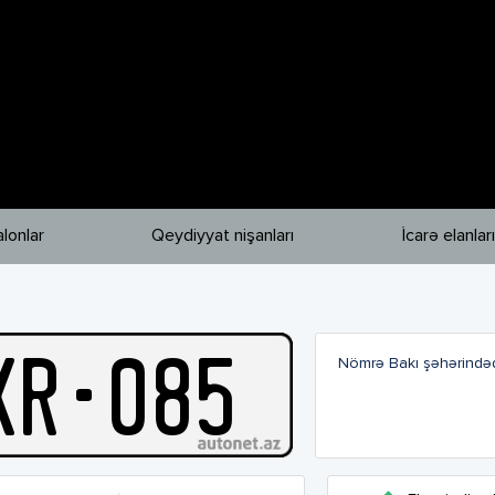
lonlar
Qeydiyyat nişanları
İcarə elanları
X
R
-
085
Nömrə Bakı şəhərindəd