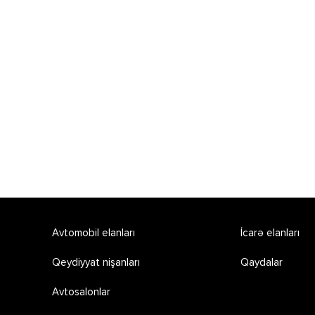
Avtomobil elanları
İcarə elanları
Qeydiyyat nişanları
Qaydalar
Avtosalonlar