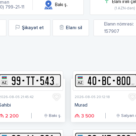
Elanı irəli çə
iman
Bakı ş.
0) 799-21-11
(1 AZN-dən)
Elanın nömrəsi:
Şikayət et
Elanı sil
157907
99
-
T
T
-
543
40
-
B
C
-
800
2026-08-05 21:45:42
2026-08-05 20:12:18
Sahibi
Murad
Bakı ş.
Salyan r
2 200
3 500