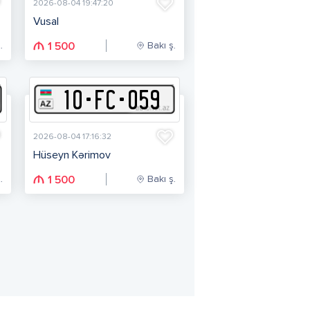
2026-08-04 19:47:20
Vusal
.
Bakı ş.
1 500
10
-
F
C
-
059
2026-08-04 17:16:32
Hüseyn Kərimov
.
Bakı ş.
1 500