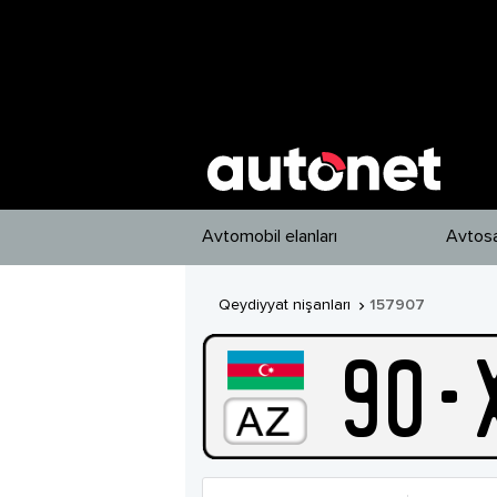
Avtomobil elanları
Avtosa
Qeydiyyat nişanları
157907

90
-