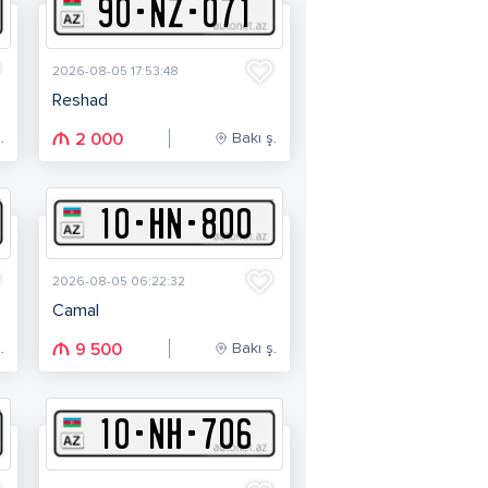
90
-
N
Z
-
071
2026-08-05 17:53:48
Reshad
.
Bakı ş.
2 000
10
-
H
N
-
800
2026-08-05 06:22:32
Camal
.
Bakı ş.
9 500
10
-
N
H
-
706