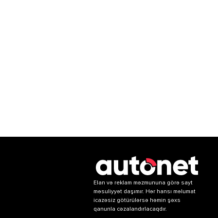
Elan və reklam məzmununa görə sayt
məsuliyyət daşımır. Hər hansı məlumat
icazəsiz götürülərsə həmin şəxs
qanunla cəzalandırlacaqdır.