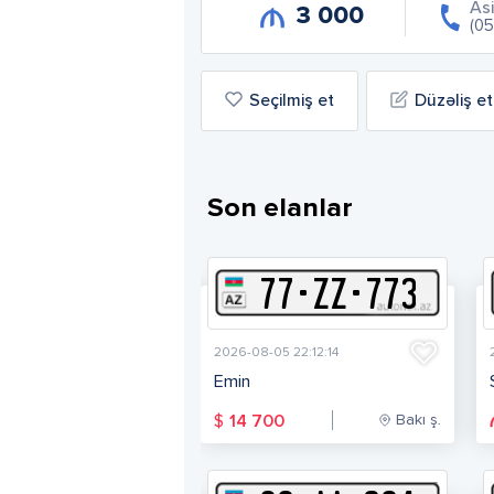
As
3 000
(05
Seçilmiş et
Düzəliş et
Son elanlar
77
-
Z
Z
-
773
2026-08-05 22:12:14
Emin
Bakı ş.
$
14 700