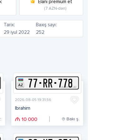
k
Elanı premium et
(7 AZN-dən)
Tarix:
Baxış sayı:
29 iyul 2022
252
77
-
R
R
-
778
2026-08-05 19:31:56
Ibrahim
.
Bakı ş.
10 000