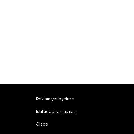
Reklam yerləşdirmə
İstifadəçi razılaşması
Əlaqə