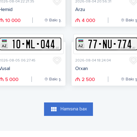
2026-08-04 22:21:35
2026-08-04 20:56:31
Hemid
Arzu
Bakı ş.
Bakı ş
10 000
4 000
10
-
M
L
-
044
77
-
N
U
-
774
2026-08-05 06:27:45
2026-08-04 18:24:04
Vusal
Orxan
Bakı ş.
Bakı ş
5 000
2 500
view_module
Hamısına bax