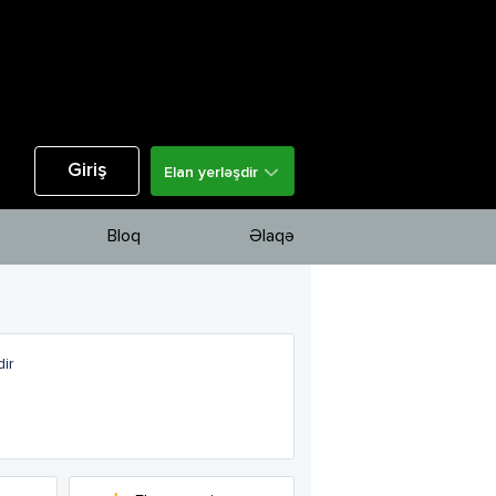
Giriş
Elan yerləşdir
Bloq
Əlaqə
ir