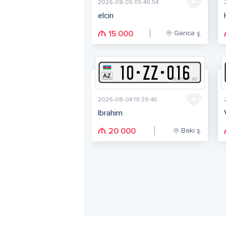
2026-08-05 05:46:54
elcin
Gəncə ş.
15 000
10
-
Z
Z
-
016
2026-08-04 19:39:46
Ibrahim
Bakı ş.
20 000