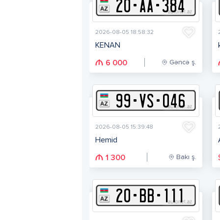
20
-
A
A
-
384
2026-08-05 18:58:32
KENAN
Gəncə ş.
6 000
99
-
V
S
-
046
2026-08-05 15:39:48
Hemid
Bakı ş.
1 300
20
-
B
B
-
111