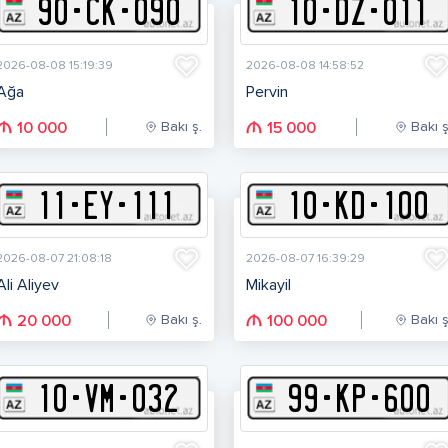
90
-
C
K
-
090
10
-
D
Z
-
011
2026-08-08 15:19:39
2026-08-08 14:58:52
Ağa
Pervin
Bakı ş.
Bakı ş
10 000
15 000
11
-
E
Y
-
111
10
-
K
D
-
100
2026-08-07 21:08:18
2026-08-07 16:39:29
Ali Aliyev
Mikayil
Bakı ş.
Bakı ş
20 000
100 000
10
-
V
M
-
032
99
-
K
P
-
600