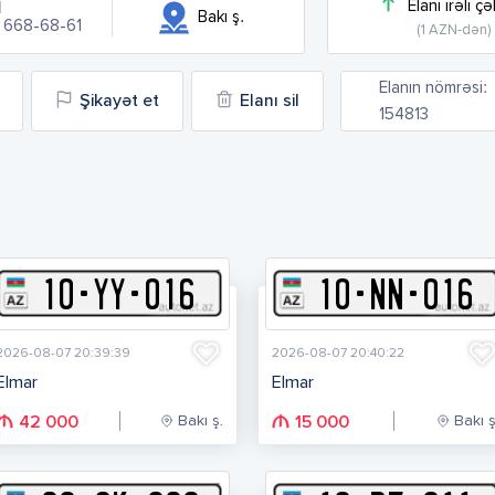
Elanı irəli çə
l
Bakı ş.
) 668-68-61
(1 AZN-dən)
Elanın nömrəsi:
Şikayət et
Elanı sil
154813
10
-
Y
Y
-
016
10
-
N
N
-
016
2026-08-07 20:39:39
2026-08-07 20:40:22
Elmar
Elmar
Bakı ş.
Bakı ş
42 000
15 000