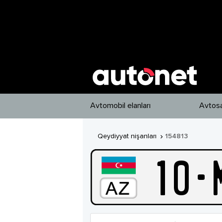
Avtomobil elanları
Avtosa
Qeydiyyat nişanları
154813

10
-