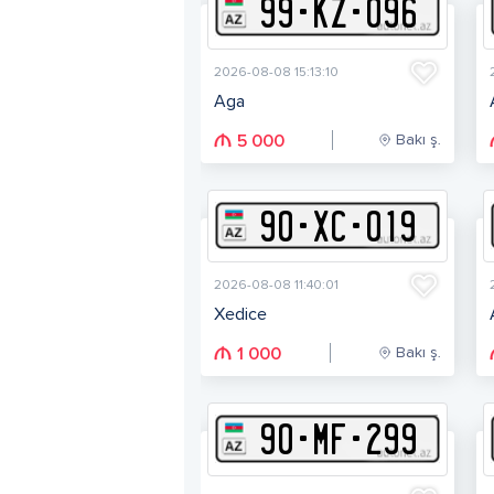
99
-
K
Z
-
096
2026-08-08 15:13:10
Aga
Bakı ş.
5 000
90
-
X
C
-
019
2026-08-08 11:40:01
Xedice
Bakı ş.
1 000
90
-
M
F
-
299