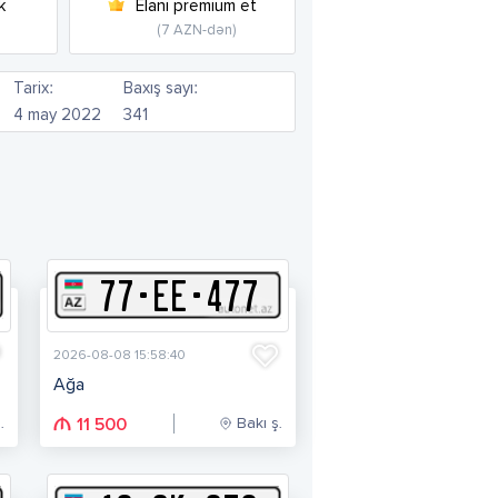
k
Elanı premium et
(7 AZN-dən)
Tarix:
Baxış sayı:
4 may 2022
341
77
-
E
E
-
477
2026-08-08 15:58:40
Ağa
.
Bakı ş.
11 500