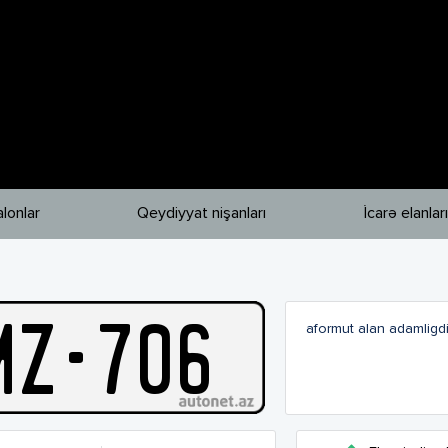
lonlar
Qeydiyyat nişanları
İcarə elanları
M
Z
-
706
aformut alan adamligd