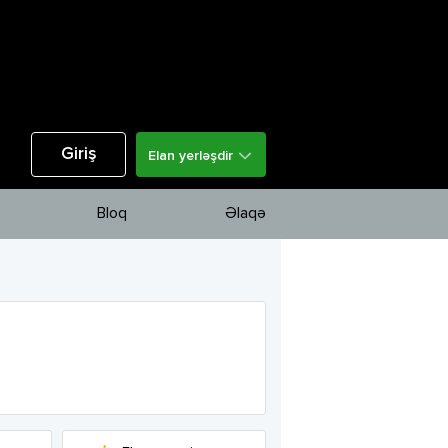
Giriş
Elan yerləşdir
Bloq
Əlaqə
i