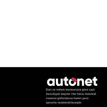
Elan və reklam məzmununa görə sayt
məsuliyyət daşımır. Hər hansı məlumat
icazəsiz götürülərsə həmin şəxs
qanunla cəzalandırlacaqdır.