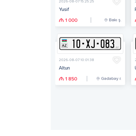
2026-08-07 15:25:25
Yusif
Bakı ş.
1 000
10
-
X
J
-
083
2026-08-07 10:01:38
Altun
Gədəbəy r.
1 850