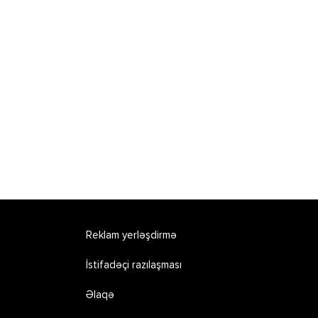
Reklam yerləşdirmə
İstifadəçi razılaşması
Əlaqə