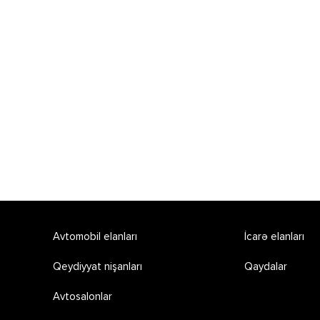
Avtomobil elanları
İcarə elanları
Qeydiyyat nişanları
Qaydalar
Avtosalonlar