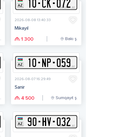
10
-
C
K
-
072
2026-08-08 13:40:33
Mikayıl
.
Bakı ş.
1 300
10
-
N
P
-
059
2026-08-07 16:29:49
Sanir
.
Sumqayıt ş.
4 500
90
-
H
V
-
032