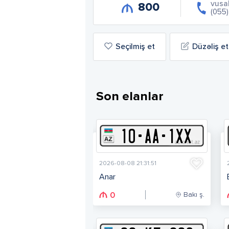
vusa
800
(055
Seçilmiş et
Düzəliş et
Son elanlar
10
-
A
A
-
1XX
2026-08-08 21:31:51
Anar
Bakı ş.
0