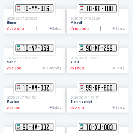
10
-
Y
Y
-
016
10
-
K
D
-
100
2026-08-07 20:39:39
2026-08-07 16:39:29
Elmar
Mikayil
Bakı ş.
Bakı ş.
42 000
100 000
10
-
N
P
-
059
90
-
M
F
-
299
2026-08-07 16:29:49
2026-08-07 15:25:25
Sanir
Yusif
Sumqayıt ş.
Bakı ş.
4 500
1 000
10
-
V
M
-
032
99
-
K
P
-
600
2026-08-07 15:01:52
2026-08-07 11:07:47
Ruslan
Elanın sahibi
Bakı ş.
Bakı ş.
1 500
2 100
90
-
H
V
-
032
10
-
X
J
-
083