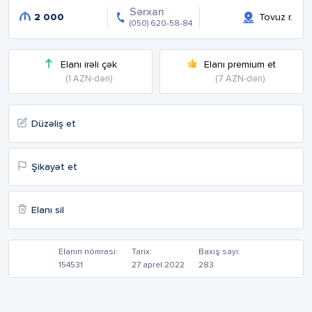
Sərxan
2 000
Tovuz r.
(050) 620-58-84
Elanı irəli çək
Elanı premium et
(1 AZN-dən)
(7 AZN-dən)
Düzəliş et
Şikayət et
Elanı sil
Elanın nömrəsi:
Tarix:
Baxış sayı:
154531
27 aprel 2022
283