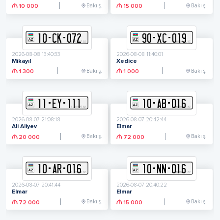
Bakı ş.
Bakı ş.
10 000
15 000
10
-
C
K
-
072
90
-
X
C
-
019
2026-08-08 13:40:33
2026-08-08 11:40:01
Mikayıl
Xedice
Bakı ş.
Bakı ş.
1 300
1 000
11
-
E
Y
-
111
10
-
A
B
-
016
2026-08-07 21:08:18
2026-08-07 20:42:44
Ali Aliyev
Elmar
Bakı ş.
Bakı ş.
20 000
72 000
10
-
A
R
-
016
10
-
N
N
-
016
2026-08-07 20:41:44
2026-08-07 20:40:22
Elmar
Elmar
Bakı ş.
Bakı ş.
72 000
15 000