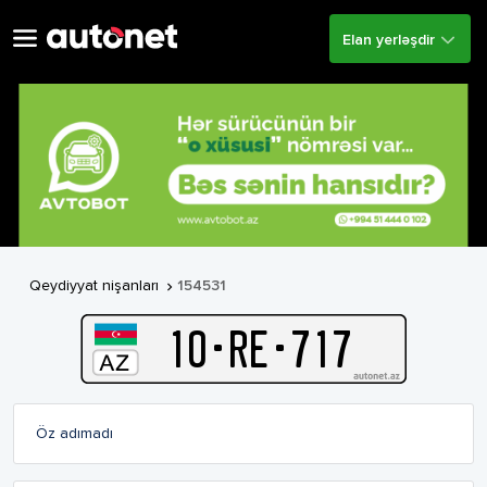
Elan yerləşdir
Qeydiyyat nişanları
154531

10
-
R
E
-
717
Öz adımadı