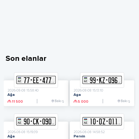
Son elanlar
77
-
E
E
-
477
99
-
K
Z
-
096
2026-08-08 15:58:40
2026-08-08 15:13:10
Ağa
Aga
Bakı ş.
Bakı ş.
11 500
5 000
90
-
C
K
-
090
10
-
D
Z
-
011
2026-08-08 15:19:39
2026-08-08 14:58:52
Ağa
Pervin