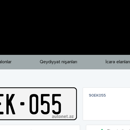
lonlar
Qeydiyyat nişanları
İcarə elanları
E
K
-
055
90EK055