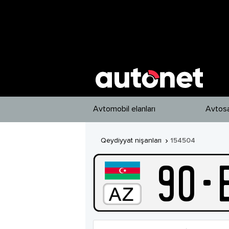
Avtomobil elanları
Avtosa
Qeydiyyat nişanları
154504

90
-