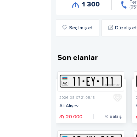
Fər
1 300
(05
Seçilmiş et
Düzəliş et
Son elanlar
11
-
E
Y
-
111
2026-08-07 21:08:18
Ali Aliyev
Bakı ş.
20 000