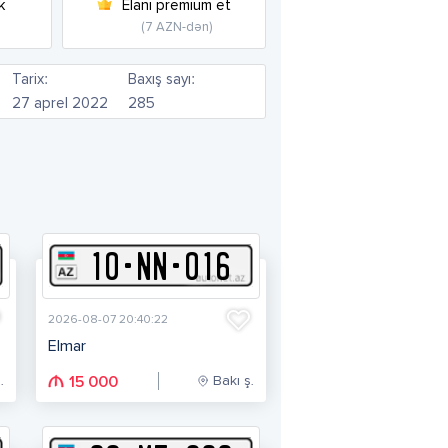
k
Elanı premium et
(7 AZN-dən)
Tarix:
Baxış sayı:
27 aprel 2022
285
10
-
N
N
-
016
2026-08-07 20:40:22
Elmar
.
Bakı ş.
15 000