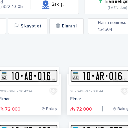
Elanı irəli çə
id
Bakı ş.
1) 322-10-05
(1 AZN-dən)
Elanın nömrəsi:
Şikayət et
Elanı sil
154504
10
-
A
B
-
016
10
-
A
R
-
016
2026-08-07 20:42:44
2026-08-07 20:41:44
Elmar
Elmar
Bakı ş.
Bakı ş
72 000
72 000