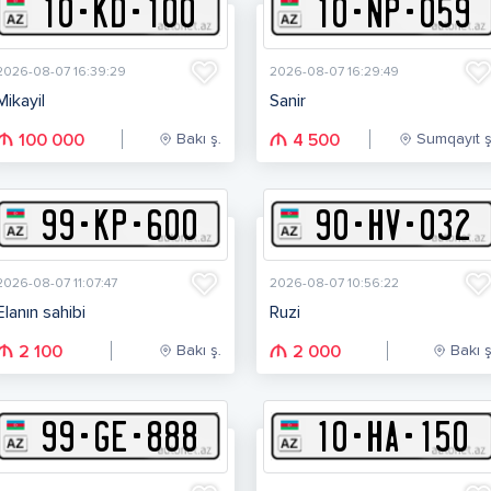
10
-
K
D
-
100
10
-
N
P
-
059
2026-08-07 16:39:29
2026-08-07 16:29:49
Mikayil
Sanir
Bakı ş.
Sumqayıt ş
100 000
4 500
99
-
K
P
-
600
90
-
H
V
-
032
2026-08-07 11:07:47
2026-08-07 10:56:22
Elanın sahibi
Ruzi
Bakı ş.
Bakı ş
2 100
2 000
99
-
G
E
-
888
10
-
H
A
-
150