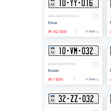
10
-
Y
Y
-
016
2026-08-07 20:39:39
Elmar
Bakı ş.
42 000
10
-
V
M
-
032
2026-08-07 15:01:52
Ruslan
Bakı ş.
1 500
32
-
Z
Z
-
032