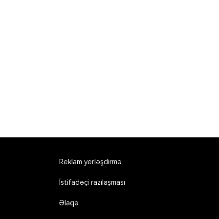
Reklam yerləşdirmə
İstifadəçi razılaşması
Əlaqə