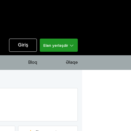
Giriş
Elan yerləşdir
Bloq
Əlaqə