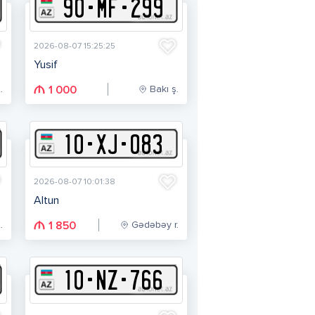
90
-
M
F
-
299
2026-08-07 15:25:25
Yusif
.
Bakı ş.
1 000
10
-
X
J
-
083
2026-08-07 10:01:38
Altun
.
Gədəbəy r.
1 850
10
-
N
Z
-
766