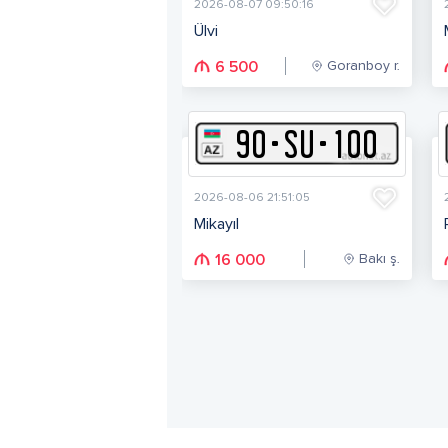
2026-08-07 09:50:16
Ülvi
Goranboy r.
6 500
90
-
S
U
-
100
2026-08-06 21:51:05
Mikayıl
Bakı ş.
16 000