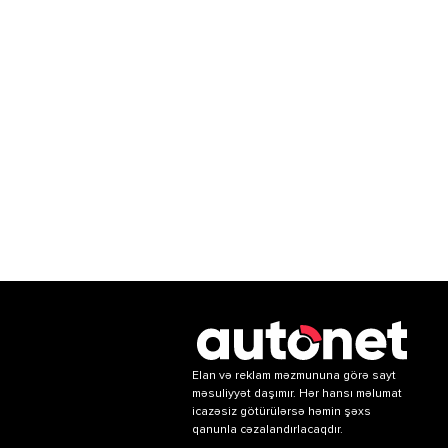
Elan və reklam məzmununa görə sayt
məsuliyyət daşımır. Hər hansı məlumat
icazəsiz götürülərsə həmin şəxs
qanunla cəzalandırlacaqdır.