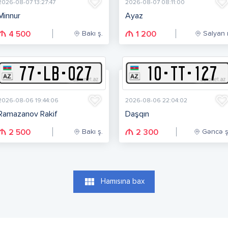
2026-08-07 13:27:47
2026-08-07 08:11:00
Minnur
Ayaz
Bakı ş.
Salyan r
4 500
1 200
77
-
L
B
-
027
10
-
T
T
-
127
2026-08-06 19:44:06
2026-08-06 22:04:02
Ramazanov Rakif
Daşqın
Bakı ş.
Gəncə ş
2 500
2 300
view_module
Hamısına bax