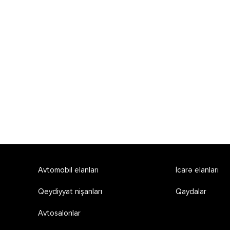
Avtomobil elanları
İcarə elanları
Qeydiyyat nişanları
Qaydalar
Avtosalonlar