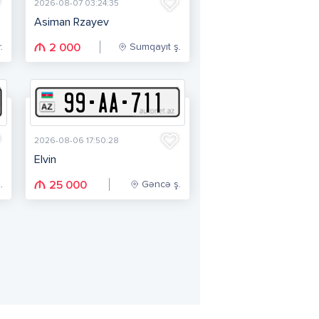
2026-08-07 03:24:35
Asiman Rzayev
.
Sumqayıt ş.
2 000
99
-
A
A
-
711
2026-08-06 17:50:28
Elvin
.
Gəncə ş.
25 000