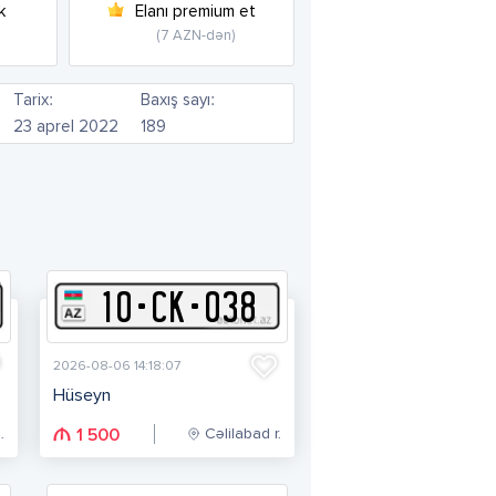
k
Elanı premium et
(7 AZN-dən)
Tarix:
Baxış sayı:
23 aprel 2022
189
10
-
C
K
-
038
2026-08-06 14:18:07
Hüseyn
.
Cəlilabad r.
1 500