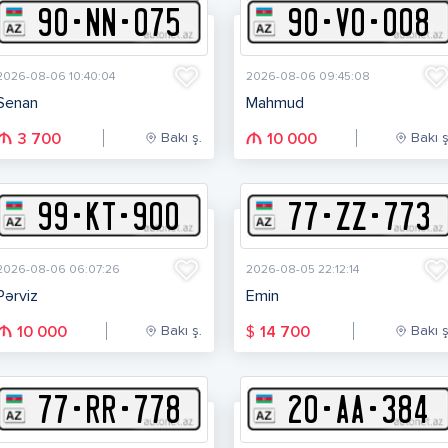
90
-
N
N
-
075
90
-
V
O
-
008
2026-08-06 10:40:04
2026-08-06 09:45:08
Senan
Mahmud
Bakı ş.
Bakı ş
3 700
10 000
99
-
K
T
-
900
77
-
Z
Z
-
773
2026-08-06 06:07:26
2026-08-05 22:12:14
Pərviz
Emin
Bakı ş.
Bakı ş
$
10 000
14 700
77
-
R
R
-
778
20
-
A
A
-
384