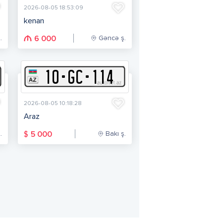
2026-08-05 18:53:09
kenan
.
Gəncə ş.
6 000
10
-
G
C
-
114
2026-08-05 10:18:28
Araz
.
Bakı ş.
$
5 000