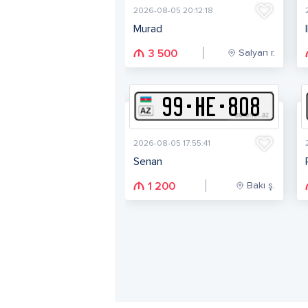
2026-08-05 20:12:18
Murad
Salyan r.
3 500
99
-
H
E
-
808
2026-08-05 17:55:41
Senan
Bakı ş.
1 200