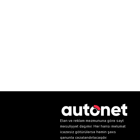
Elan və reklam məzmununa görə sayt
məsuliyyət daşımır. Hər hansı məlumat
icazəsiz götürülərsə həmin şəxs
qanunla cəzalandırlacaqdır.