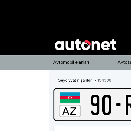
Avtomobil elanları
Avtosa
Qeydiyyat nişanları
154336

90
-