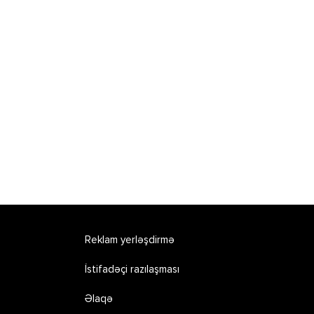
Reklam yerləşdirmə
İstifadəçi razılaşması
Əlaqə