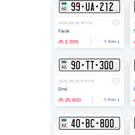
99
-
U
A
-
212
2026-08-06 14:17:35
Faruk
Bakı ş.
2 300
90
-
T
T
-
300
2026-08-06 07:53:51
Emil
Bakı ş.
25 000
40
-
B
C
-
800