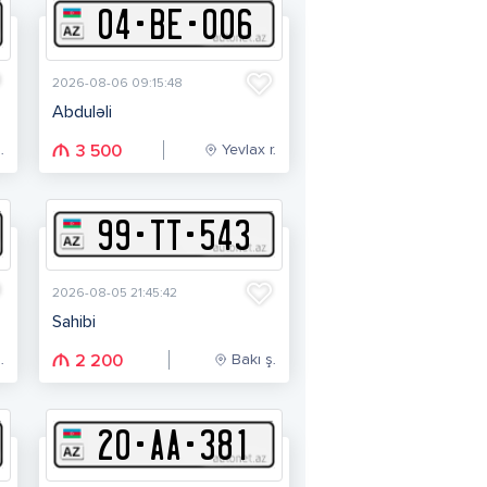
04
-
B
E
-
006
2026-08-06 09:15:48
Abduləli
.
Yevlax r.
3 500
99
-
T
T
-
543
2026-08-05 21:45:42
Sahibi
.
Bakı ş.
2 200
20
-
A
A
-
381