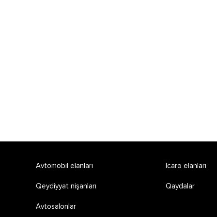
Avtomobil elanları
İcarə elanları
Qeydiyyat nişanları
Qaydalar
Avtosalonlar