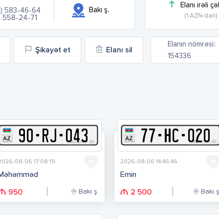
Elanı irəli çə
Bakı ş.
5) 583-46-64
(1 AZN-dən)
) 558-24-71
Elanın nömrəsi:
Şikayət et
Elanı sil
154336
90
-
R
J
-
043
77
-
H
C
-
020
2026-08-06 17:08:19
2026-08-06 14:46:46
Məhəmməd
Emin
Bakı ş.
Bakı ş
950
2 500