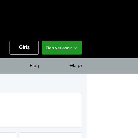
Giriş
Elan yerləşdir
Bloq
Əlaqə