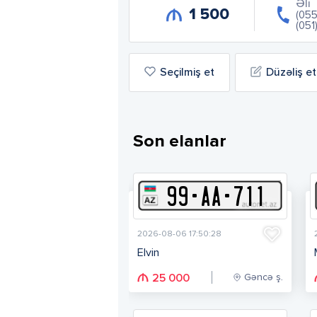
Əli
1 500
(05
(051
Seçilmiş et
Düzəliş et
Son elanlar
99
-
A
A
-
711
2026-08-06 17:50:28
Elvin
Gəncə ş.
25 000