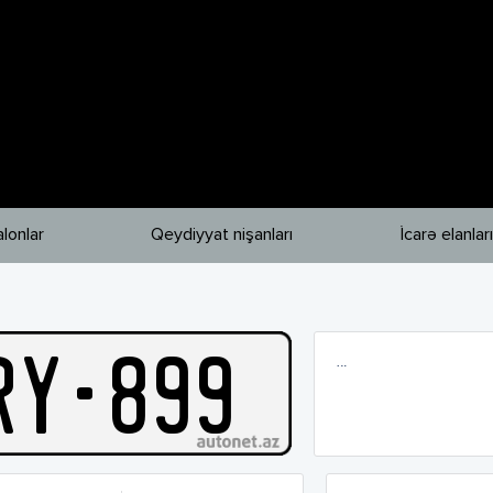
lonlar
Qeydiyyat nişanları
İcarə elanları
R
Y
-
899
…