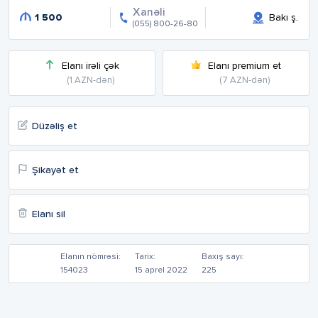
Xanəli
1 500
Bakı ş.
(055) 800-26-80
Elanı irəli çək
Elanı premium et
(1 AZN-dən)
(7 AZN-dən)
Düzəliş et
Şikayət et
Elanı sil
Elanın nömrəsi:
Tarix:
Baxış sayı:
154023
15 aprel 2022
225