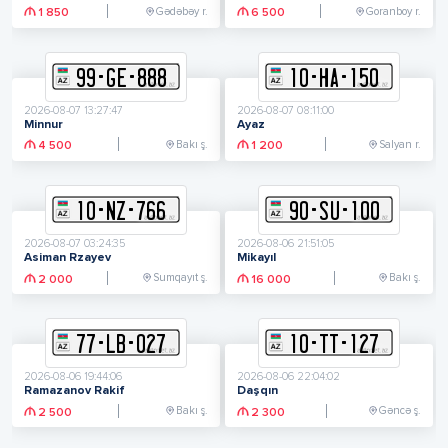
Gədəbəy r.
Goranboy r.
1 850
6 500
99
-
G
E
-
888
10
-
H
A
-
150
2026-08-07 13:27:47
2026-08-07 08:11:00
Minnur
Ayaz
Bakı ş.
Salyan r.
4 500
1 200
10
-
N
Z
-
766
90
-
S
U
-
100
2026-08-07 03:24:35
2026-08-06 21:51:05
Asiman Rzayev
Mikayıl
Sumqayıt ş.
Bakı ş.
2 000
16 000
77
-
L
B
-
027
10
-
T
T
-
127
2026-08-06 19:44:06
2026-08-06 22:04:02
Ramazanov Rakif
Daşqın
Bakı ş.
Gəncə ş.
2 500
2 300