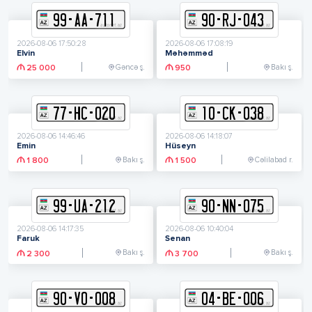
99
-
A
A
-
711
90
-
R
J
-
043
2026-08-06 17:50:28
2026-08-06 17:08:19
Elvin
Məhəmməd
Gəncə ş.
Bakı ş.
25 000
950
77
-
H
C
-
020
10
-
C
K
-
038
2026-08-06 14:46:46
2026-08-06 14:18:07
Emin
Hüseyn
Bakı ş.
Cəlilabad r.
1 800
1 500
99
-
U
A
-
212
90
-
N
N
-
075
2026-08-06 14:17:35
2026-08-06 10:40:04
Faruk
Senan
Bakı ş.
Bakı ş.
2 300
3 700
90
-
V
O
-
008
04
-
B
E
-
006