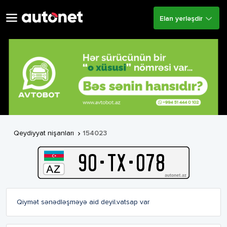
Elan yerləşdir
Qeydiyyat nişanları
154023

90
-
T
X
-
078
Qiymət sənədləşməyə aid deyil.vatsap var