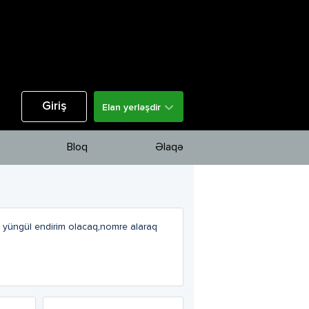
Giriş
Elan yerləşdir
Bloq
Əlaqə
e yüngül endirim olacaq,nomre alaraq