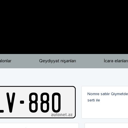
lonlar
Qeydiyyat nişanları
İcarə elanları
L
V
-
880
Nomre satılır Qiymetd
serti ile