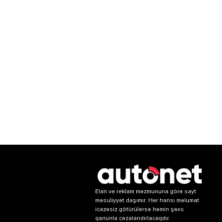
Elan və reklam məzmununa görə sayt
məsuliyyət daşımır. Hər hansı məlumat
icazəsiz götürülərsə həmin şəxs
qanunla cəzalandırlacaqdır.