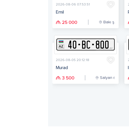
2026-08-06 07:53:51
Emil
Bakı ş.
25 000
40
-
B
C
-
800
2026-08-05 20:12:18
Murad
Salyan r.
3 500