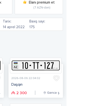
k
Elanı premium et
(7 AZN-dən)
Tarix:
Baxış sayı:
14 aprel 2022
175
10
-
T
T
-
127
2026-08-06 22:04:02
Daşqın
.
Gəncə ş.
2 300