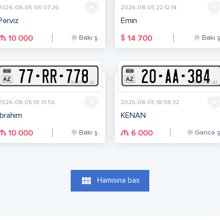
2026-08-06 06:07:26
2026-08-05 22:12:14
Pərviz
Emin
Bakı ş.
Bakı ş
$
10 000
14 700
77
-
R
R
-
778
20
-
A
A
-
384
2026-08-05 19:31:56
2026-08-05 18:58:32
Ibrahim
KENAN
Bakı ş.
Gəncə ş
10 000
6 000
view_module
Hamısına bax