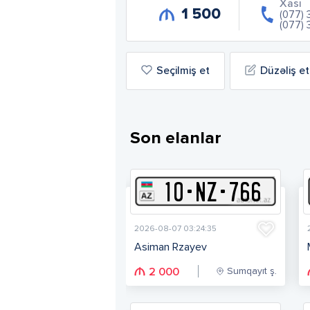
Xası
1 500
(077) 
(077) 
Seçilmiş et
Düzəliş et
Son elanlar
10
-
N
Z
-
766
2026-08-07 03:24:35
Asiman Rzayev
Sumqayıt ş.
2 000