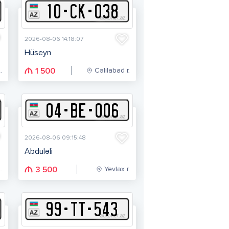
10
-
C
K
-
038
2026-08-06 14:18:07
Hüseyn
.
Cəlilabad r.
1 500
04
-
B
E
-
006
2026-08-06 09:15:48
Abduləli
.
Yevlax r.
3 500
99
-
T
T
-
543