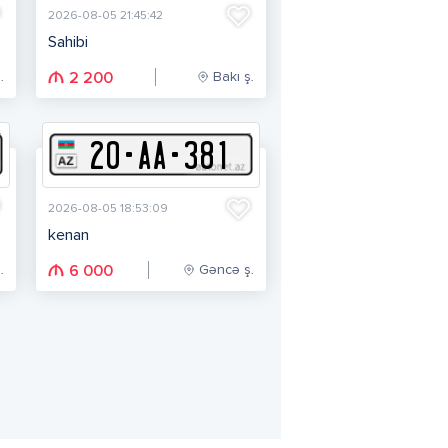
2026-08-05 21:45:42
Sahibi
.
Bakı ş.
2 200
20
-
A
A
-
381
2026-08-05 18:53:09
kenan
.
Gəncə ş.
6 000