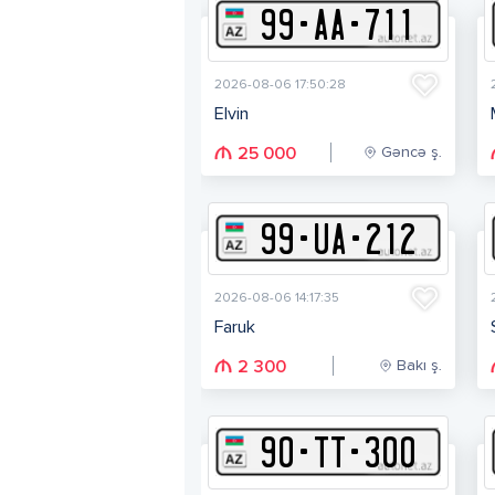
99
-
A
A
-
711
2026-08-06 17:50:28
Elvin
Gəncə ş.
25 000
99
-
U
A
-
212
2026-08-06 14:17:35
Faruk
Bakı ş.
2 300
90
-
T
T
-
300