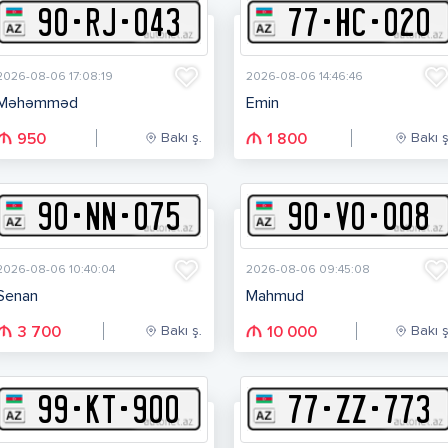
90
-
R
J
-
043
77
-
H
C
-
020
2026-08-06 17:08:19
2026-08-06 14:46:46
Məhəmməd
Emin
Bakı ş.
Bakı ş
950
1 800
90
-
N
N
-
075
90
-
V
O
-
008
2026-08-06 10:40:04
2026-08-06 09:45:08
Senan
Mahmud
Bakı ş.
Bakı ş
3 700
10 000
99
-
K
T
-
900
77
-
Z
Z
-
773