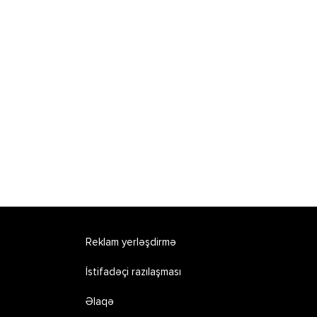
Reklam yerləşdirmə
İstifadəçi razılaşması
Əlaqə