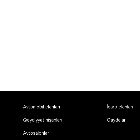
Avtomobil elanları
İcarə elanları
Qeydiyyat nişanları
Qaydalar
Avtosalonlar