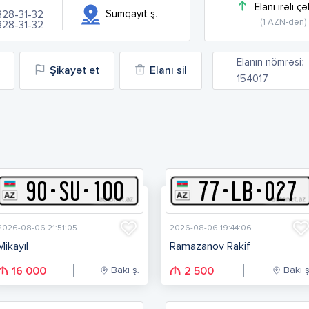
Elanı irəli çə
Sumqayıt ş.
328-31-32
(1 AZN-dən)
328-31-32
Elanın nömrəsi:
Şikayət et
Elanı sil
154017
90
-
S
U
-
100
77
-
L
B
-
027
2026-08-06 21:51:05
2026-08-06 19:44:06
Mikayıl
Ramazanov Rakif
Bakı ş.
Bakı ş
16 000
2 500