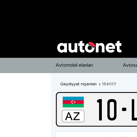
Avtomobil elanları
Avtosa
Qeydiyyat nişanları
154017

10
-