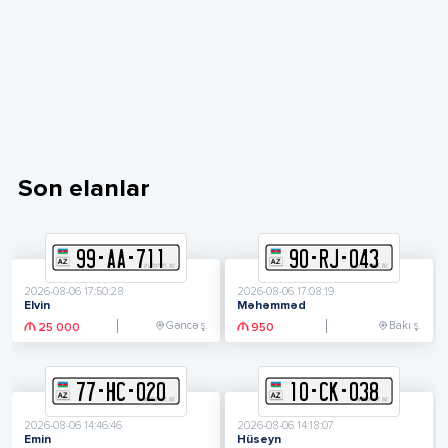
Son elanlar
99
-
A
A
-
711
90
-
R
J
-
043
2026-08-06 17:50:28
2026-08-06 17:08:19
Elvin
Məhəmməd
Gəncə ş.
Bakı ş.
25 000
950
77
-
H
C
-
020
10
-
C
K
-
038
2026-08-06 14:46:46
2026-08-06 14:18:07
Emin
Hüseyn