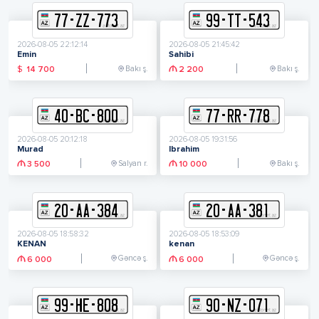
77
-
Z
Z
-
773
99
-
T
T
-
543
2026-08-05 22:12:14
2026-08-05 21:45:42
Emin
Sahibi
Bakı ş.
Bakı ş.
$
14 700
2 200
40
-
B
C
-
800
77
-
R
R
-
778
2026-08-05 20:12:18
2026-08-05 19:31:56
Murad
Ibrahim
Salyan r.
Bakı ş.
3 500
10 000
20
-
A
A
-
384
20
-
A
A
-
381
2026-08-05 18:58:32
2026-08-05 18:53:09
KENAN
kenan
Gəncə ş.
Gəncə ş.
6 000
6 000
99
-
H
E
-
808
90
-
N
Z
-
071