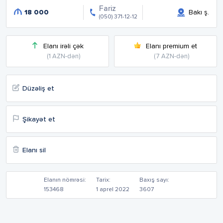
Fariz
18 000
Bakı ş.
(050) 371-12-12
Elanı irəli çək
Elanı premium et
(1 AZN-dən)
(7 AZN-dən)
Düzəliş et
Şikayət et
Elanı sil
Elanın nömrəsi:
Tarix:
Baxış sayı:
153468
1 aprel 2022
3607