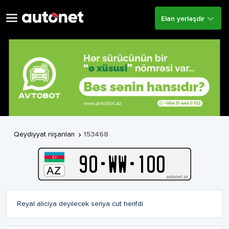
Elan yerləşdir
Qeydiyyat nişanları
153468

90
-
W
W
-
100
Reyal aliciya deyilecek seriya cut herifdi