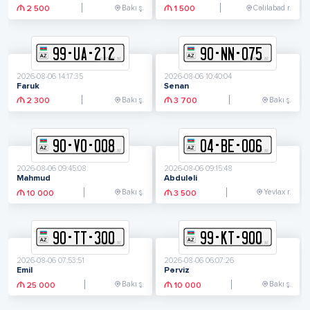
Bakı ş.
Cəlilabad r.
2 500
1 500
99
-
U
A
-
212
90
-
N
N
-
075
2026-08-06 14:17:35
2026-08-06 10:40:04
Faruk
Senan
Bakı ş.
Bakı ş.
2 300
3 700
90
-
V
O
-
008
04
-
B
E
-
006
2026-08-06 09:45:08
2026-08-06 09:15:48
Mahmud
Abduləli
Bakı ş.
Yevlax r.
10 000
3 500
90
-
T
T
-
300
99
-
K
T
-
900
2026-08-06 07:53:51
2026-08-06 06:07:26
Emil
Pərviz
Bakı ş.
Bakı ş.
25 000
10 000