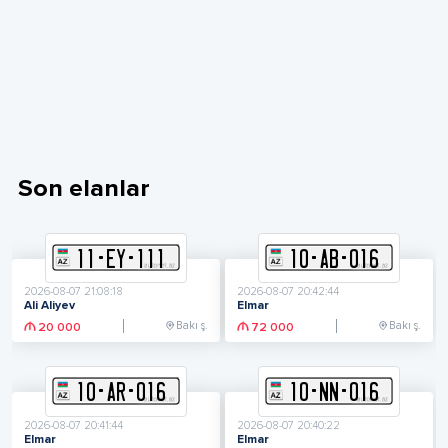
Son elanlar
11
-
E
Y
-
111
10
-
A
B
-
016
2026-08-07 21:08:18
2026-08-07 20:42:44
Ali Aliyev
Elmar
Bakı ş.
Bakı ş.
20 000
72 000
10
-
A
R
-
016
10
-
N
N
-
016
2026-08-07 20:41:44
2026-08-07 20:40:22
Elmar
Elmar