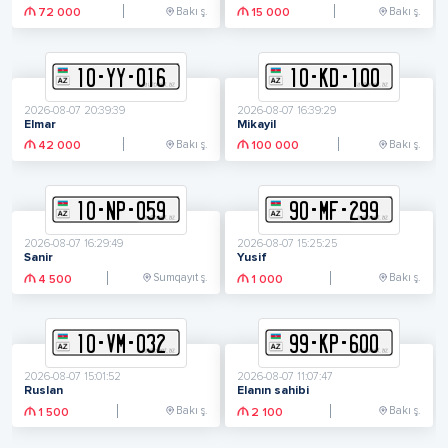
Bakı ş.
Bakı ş.
72 000
15 000
10
-
Y
Y
-
016
10
-
K
D
-
100
2026-08-07 20:39:39
2026-08-07 16:39:29
Elmar
Mikayil
Bakı ş.
Bakı ş.
42 000
100 000
10
-
N
P
-
059
90
-
M
F
-
299
2026-08-07 16:29:49
2026-08-07 15:25:25
Sanir
Yusif
Sumqayıt ş.
Bakı ş.
4 500
1 000
10
-
V
M
-
032
99
-
K
P
-
600
2026-08-07 15:01:52
2026-08-07 11:07:47
Ruslan
Elanın sahibi
Bakı ş.
Bakı ş.
1 500
2 100