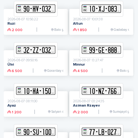
90
-
H
V
-
032
10
-
X
J
-
083
2026-08-07 10:56:22
2026-08-07 10:01:38
Ruzi
Altun
Bakı ş.
Gədəbəy r.
2 000
1 850
32
-
Z
Z
-
032
99
-
G
E
-
888
2026-08-07 09:50:16
2026-08-07 13:27:47
Ülvi
Minnur
Goranboy r.
Bakı ş.
6 500
4 500
10
-
H
A
-
150
10
-
N
Z
-
766
2026-08-07 08:11:00
2026-08-07 03:24:35
Ayaz
Asiman Rzayev
Salyan r.
Sumqayıt ş.
1 200
2 000
90
-
S
U
-
100
77
-
L
B
-
027