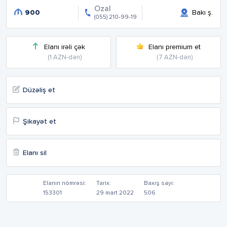
Ozal
900
Bakı ş.
(055) 210-99-19
Elanı irəli çək
Elanı premium et
(1 AZN-dən)
(7 AZN-dən)
Düzəliş et
Şikayət et
Elanı sil
Elanın nömrəsi:
Tarix:
Baxış sayı:
153301
29 mart 2022
506