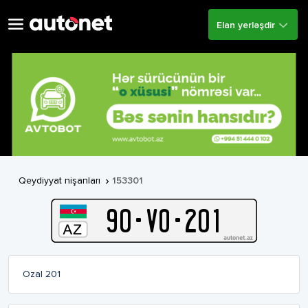
Elan yerləşdir
Qeydiyyat nişanları
153301

90
-
V
O
-
201
Ozal 201