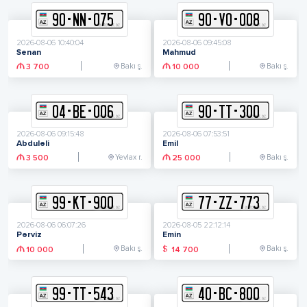
90
-
N
N
-
075
90
-
V
O
-
008
2026-08-06 10:40:04
2026-08-06 09:45:08
Senan
Mahmud
Bakı ş.
Bakı ş.
3 700
10 000
04
-
B
E
-
006
90
-
T
T
-
300
2026-08-06 09:15:48
2026-08-06 07:53:51
Abduləli
Emil
Yevlax r.
Bakı ş.
3 500
25 000
99
-
K
T
-
900
77
-
Z
Z
-
773
2026-08-06 06:07:26
2026-08-05 22:12:14
Pərviz
Emin
Bakı ş.
Bakı ş.
$
10 000
14 700
99
-
T
T
-
543
40
-
B
C
-
800