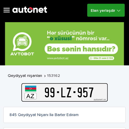
Elan yerləşdir
Qeydiyyat nişanları
153162

99
-
L
Z
-
957
845 Qeydiyyat Nişanı İlə Barter Edirəm