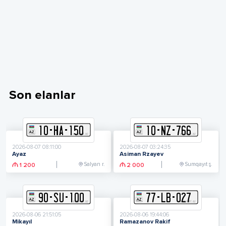
Son elanlar
10
-
H
A
-
150
10
-
N
Z
-
766
2026-08-07 08:11:00
2026-08-07 03:24:35
Ayaz
Asiman Rzayev
Salyan r.
Sumqayıt ş.
1 200
2 000
90
-
S
U
-
100
77
-
L
B
-
027
2026-08-06 21:51:05
2026-08-06 19:44:06
Mikayıl
Ramazanov Rakif