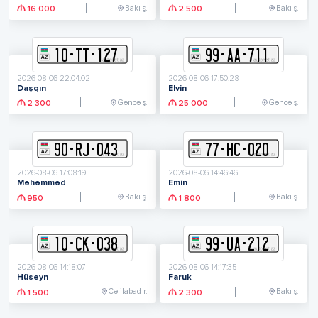
Bakı ş.
Bakı ş.
16 000
2 500
10
-
T
T
-
127
99
-
A
A
-
711
2026-08-06 22:04:02
2026-08-06 17:50:28
Daşqın
Elvin
Gəncə ş.
Gəncə ş.
2 300
25 000
90
-
R
J
-
043
77
-
H
C
-
020
2026-08-06 17:08:19
2026-08-06 14:46:46
Məhəmməd
Emin
Bakı ş.
Bakı ş.
950
1 800
10
-
C
K
-
038
99
-
U
A
-
212
2026-08-06 14:18:07
2026-08-06 14:17:35
Hüseyn
Faruk
Cəlilabad r.
Bakı ş.
1 500
2 300