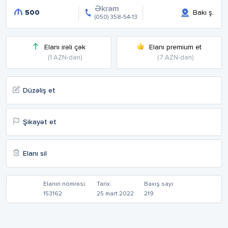
Əkrəm
500
Bakı ş.
(050) 358-54-13
Elanı irəli çək
Elanı premium et
(1 AZN-dən)
(7 AZN-dən)
Düzəliş et
Şikayət et
Elanı sil
Elanın nömrəsi:
Tarix:
Baxış sayı:
153162
25 mart 2022
219