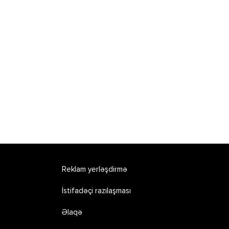
Reklam yerləşdirmə
İstifadəçi razılaşması
Əlaqə