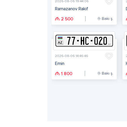
2026-08-06 19:44:06
Ramazanov Rakif
Bakı ş.
2 500
77
-
H
C
-
020
2026-08-06 14:46:46
Emin
Bakı ş.
1 800