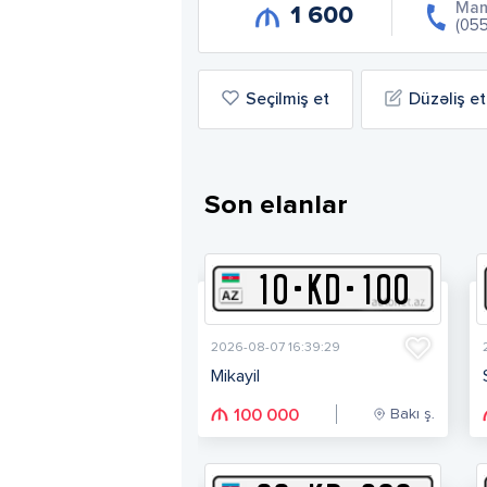
Ma
1 600
(05
Seçilmiş et
Düzəliş et
Son elanlar
10
-
K
D
-
100
2026-08-07 16:39:29
Mikayil
Bakı ş.
100 000