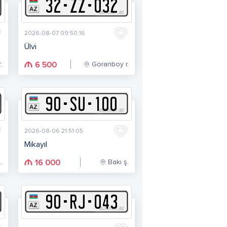
32
-
Z
Z
-
032
2026-08-07 09:50:16
Ülvi
.
Goranboy r.
6 500
90
-
S
U
-
100
2026-08-06 21:51:05
Mikayıl
.
Bakı ş.
16 000
90
-
R
J
-
043