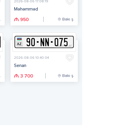
2026-08-06 17:08:19
Məhəmməd
.
Bakı ş.
950
90
-
N
N
-
075
2026-08-06 10:40:04
Senan
.
Bakı ş.
3 700