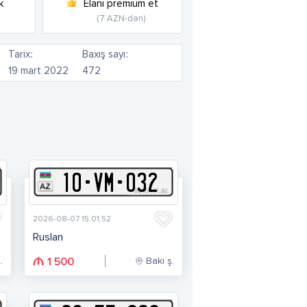
k
Elanı premium et
(7 AZN-dən)
Tarix:
Baxış sayı:
19 mart 2022
472
10
-
V
M
-
032
2026-08-07 15:01:52
Ruslan
.
Bakı ş.
1 500