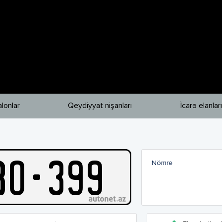
lonlar
Qeydiyyat nişanları
İcarə elanları
B
O
-
399
Nömre