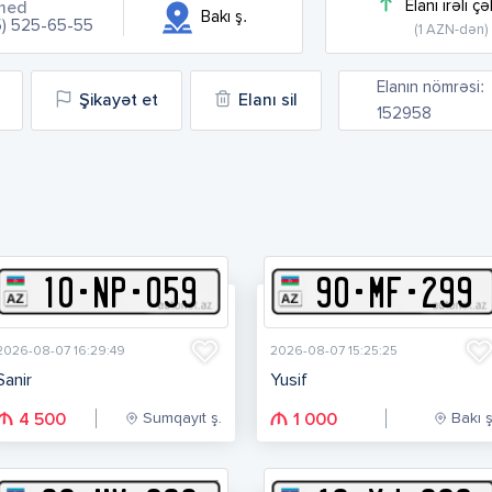
Elanı irəli çə
med
Bakı ş.
5) 525-65-55
(1 AZN-dən)
Elanın nömrəsi:
Şikayət et
Elanı sil
152958
10
-
N
P
-
059
90
-
M
F
-
299
2026-08-07 16:29:49
2026-08-07 15:25:25
Sanir
Yusif
Sumqayıt ş.
Bakı ş
4 500
1 000