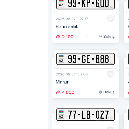
99
-
K
P
-
600
2026-08-07 11:07:47
Elanın sahibi
Bakı ş.
2 100
99
-
G
E
-
888
2026-08-07 13:27:47
Minnur
Bakı ş.
4 500
77
-
L
B
-
027