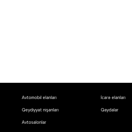
Avtomobil elanları
İcarə elanları
Qeydiyyat nişanları
Qaydalar
Avtosalonlar