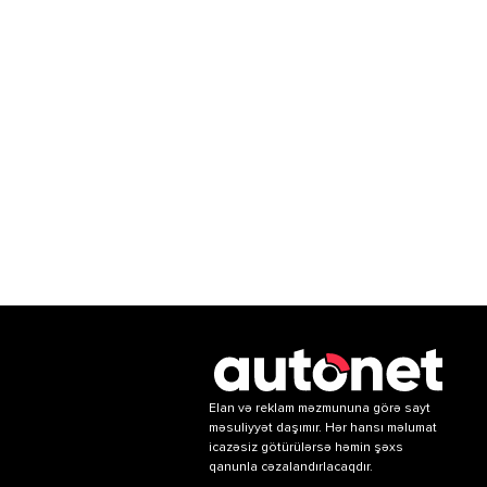
Elan və reklam məzmununa görə sayt
məsuliyyət daşımır. Hər hansı məlumat
icazəsiz götürülərsə həmin şəxs
qanunla cəzalandırlacaqdır.