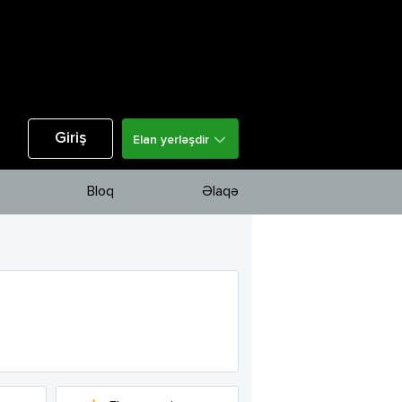
Giriş
Elan yerləşdir
Bloq
Əlaqə