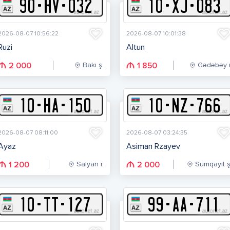
90
-
H
V
-
032
10
-
X
J
-
083
2026-08-07 10:56:22
2026-08-07 10:01:38
Ruzi
Altun
Bakı ş.
Gədəbəy r
2 000
1 850
10
-
H
A
-
150
10
-
N
Z
-
766
2026-08-07 08:11:00
2026-08-07 03:24:35
Ayaz
Asiman Rzayev
Salyan r.
Sumqayıt ş
1 200
2 000
10
-
T
T
-
127
99
-
A
A
-
711