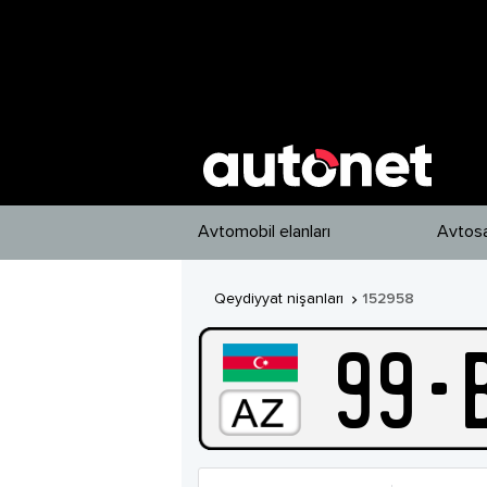
Avtomobil elanları
Avtosa
Qeydiyyat nişanları
152958

99
-