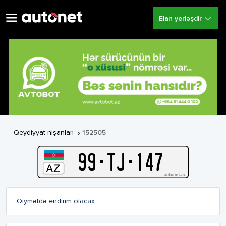
Elan yerləşdir
Qeydiyyat nişanları
152505

99
-
T
J
-
147
Qiymətdə endirim olacax