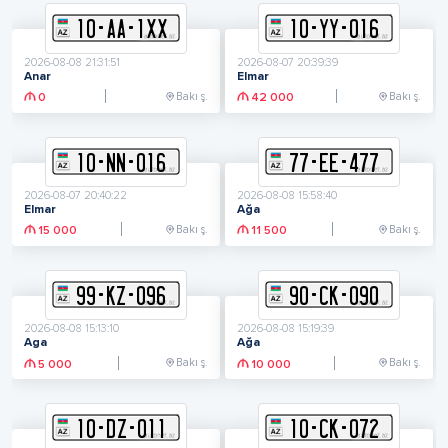
10
-
A
A
-
1XX
10
-
Y
Y
-
016
2026-08-08 21:31:51
2026-08-07 20:39:39
Anar
Elmar
Bakı ş.
Bakı ş.
0
42 000
10
-
N
N
-
016
77
-
E
E
-
477
2026-08-07 20:40:22
2026-08-08 15:58:40
Elmar
Ağa
Bakı ş.
Bakı ş.
15 000
11 500
99
-
K
Z
-
096
90
-
C
K
-
090
2026-08-08 15:13:10
2026-08-08 15:19:39
Aga
Ağa
Bakı ş.
Bakı ş.
5 000
10 000
10
-
D
Z
-
011
10
-
C
K
-
072