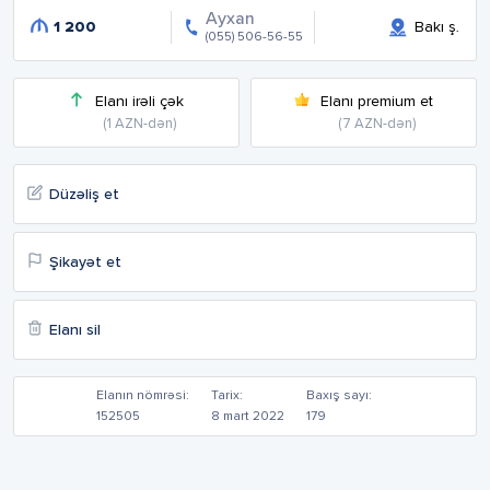
Ayxan
1 200
Bakı ş.
(055) 506-56-55
Elanı irəli çək
Elanı premium et
(1 AZN-dən)
(7 AZN-dən)
Düzəliş et
Şikayət et
Elanı sil
Elanın nömrəsi:
Tarix:
Baxış sayı:
152505
8 mart 2022
179