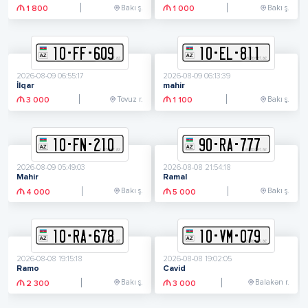
Bakı ş.
Bakı ş.
1 800
1 000
10
-
F
F
-
609
10
-
E
L
-
811
2026-08-09 06:55:17
2026-08-09 06:13:39
İlqar
mahir
Tovuz r.
Bakı ş.
3 000
1 100
10
-
F
N
-
210
90
-
R
A
-
777
2026-08-09 05:49:03
2026-08-08 21:54:18
Mahir
Ramal
Bakı ş.
Bakı ş.
4 000
5 000
10
-
R
A
-
678
10
-
V
M
-
079
2026-08-08 19:15:18
2026-08-08 19:02:05
Ramo
Cavid
Bakı ş.
Balakən r.
2 300
3 000