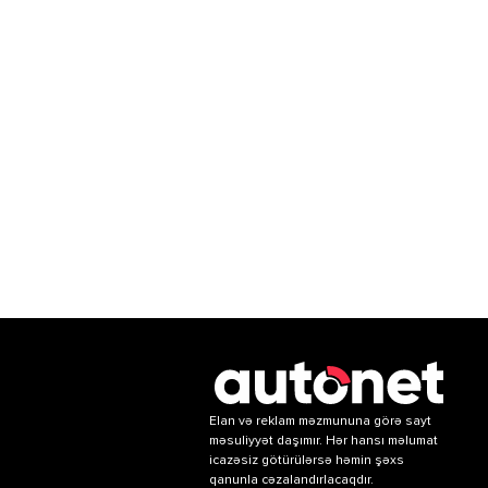
Elan və reklam məzmununa görə sayt
məsuliyyət daşımır. Hər hansı məlumat
icazəsiz götürülərsə həmin şəxs
qanunla cəzalandırlacaqdır.