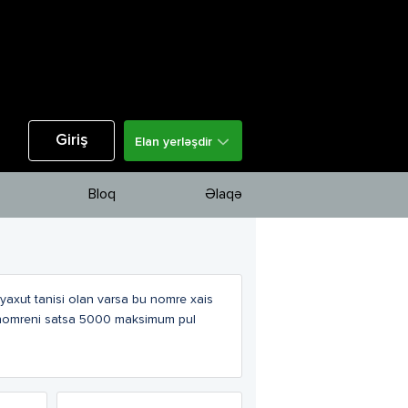
Giriş
Elan yerləşdir
Bloq
Əlaqə
yaxut tanisi olan varsa bu nomre xais
 nomreni satsa 5000 maksimum pul