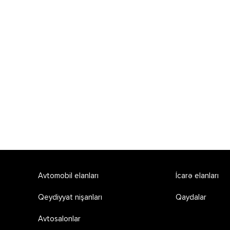
Avtomobil elanları
İcarə elanları
Qeydiyyat nişanları
Qaydalar
Avtosalonlar