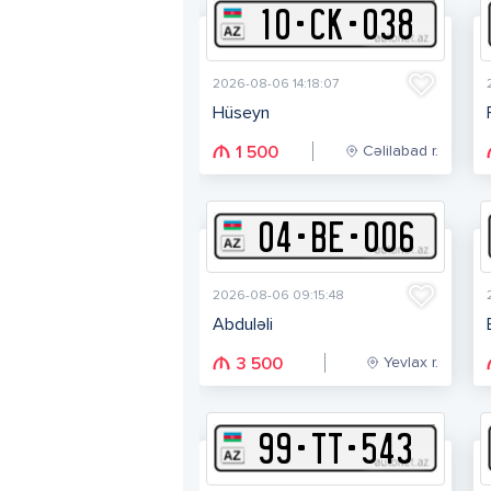
10
-
C
K
-
038
2026-08-06 14:18:07
Hüseyn
Cəlilabad r.
1 500
04
-
B
E
-
006
2026-08-06 09:15:48
Abduləli
Yevlax r.
3 500
99
-
T
T
-
543