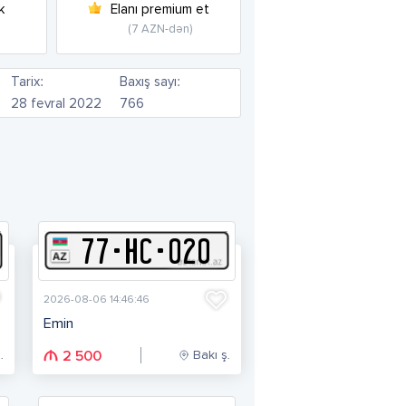
k
Elanı premium et
(7 AZN-dən)
Tarix:
Baxış sayı:
28 fevral 2022
766
77
-
H
C
-
020
2026-08-06 14:46:46
Emin
.
Bakı ş.
2 500