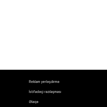
Reklam yerləşdirmə
İstifadəçi razılaşması
Əlaqə