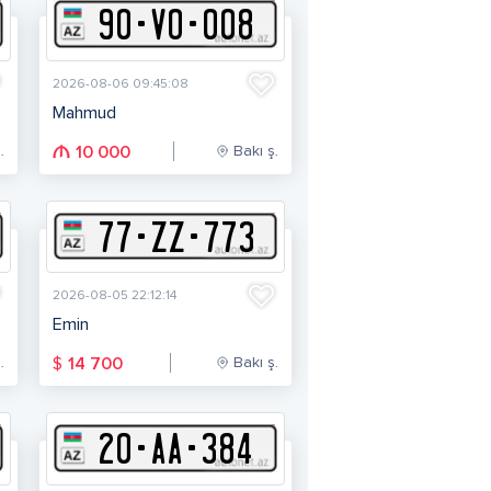
90
-
V
O
-
008
2026-08-06 09:45:08
Mahmud
.
Bakı ş.
10 000
77
-
Z
Z
-
773
2026-08-05 22:12:14
Emin
.
Bakı ş.
$
14 700
20
-
A
A
-
384