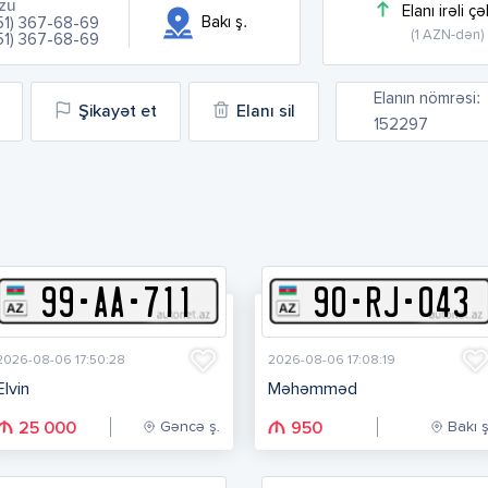
zu
Elanı irəli çə
Bakı ş.
51) 367-68-69
(1 AZN-dən)
51) 367-68-69
Elanın nömrəsi:
Şikayət et
Elanı sil
152297
99
-
A
A
-
711
90
-
R
J
-
043
2026-08-06 17:50:28
2026-08-06 17:08:19
Elvin
Məhəmməd
Gəncə ş.
Bakı ş
25 000
950