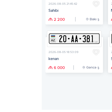
2026-08-05 21:45:42
Sahibi
Bakı ş.
2 200
20
-
A
A
-
381
2026-08-05 18:53:09
kenan
Gəncə ş.
6 000