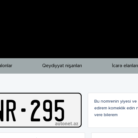
lonlar
Qeydiyyat nişanları
İcarə elanları
N
R
-
295
Bu nomrenin yiyesi ve 
edirem komeklik edin
vere bilerem