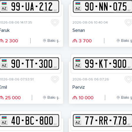
99
-
U
A
-
212
90
-
N
N
-
075
2026-08-06 14:17:35
2026-08-06 10:40:04
Faruk
Senan
Bakı ş.
Bakı ş
2 300
3 700
90
-
T
T
-
300
99
-
K
T
-
900
2026-08-06 07:53:51
2026-08-06 06:07:26
Emil
Pərviz
Bakı ş.
Bakı ş
25 000
10 000
40
-
B
C
-
800
77
-
R
R
-
778