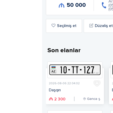
Ar
50 000
(0
(0
Seçilmiş et
Düzəliş et
Son elanlar
10
-
T
T
-
127
2026-08-06 22:04:02
Daşqın
Gəncə ş.
2 300