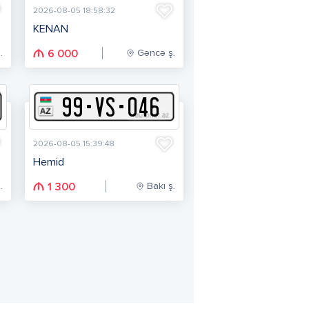
2026-08-05 18:58:32
KENAN
.
Gəncə ş.
6 000
99
-
V
S
-
046
2026-08-05 15:39:48
Hemid
.
Bakı ş.
1 300