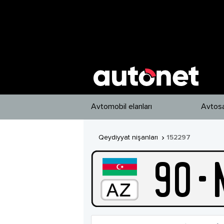
Avtomobil elanları
Avtosa
Qeydiyyat nişanları
152297

90
-