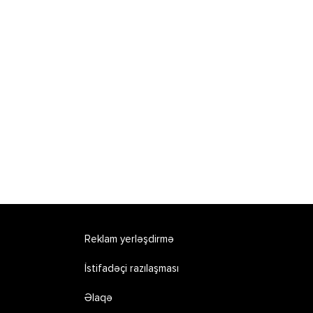
Reklam yerləşdirmə
İstifadəçi razılaşması
Əlaqə