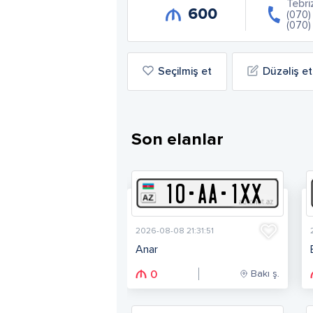
Tebri
600
(070
(070
Seçilmiş et
Düzəliş et
Son elanlar
10
-
A
A
-
1XX
2026-08-08 21:31:51
Anar
Bakı ş.
0