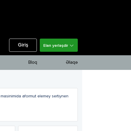
Giriş
Elan yerləşdir
Bloq
Əlaqə
masinimida aformut elemey sertiynen