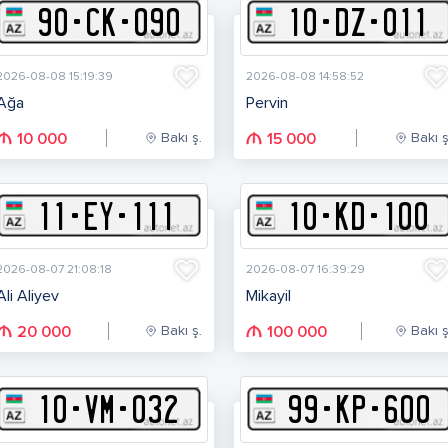
90
-
C
K
-
090
10
-
D
Z
-
011
2026-08-08 15:19:39
2026-08-08 14:58:52
Ağa
Pervin
Bakı ş.
Bakı ş
10 000
15 000
11
-
E
Y
-
111
10
-
K
D
-
100
2026-08-07 21:08:18
2026-08-07 16:39:29
Ali Aliyev
Mikayil
Bakı ş.
Bakı ş
20 000
100 000
10
-
V
M
-
032
99
-
K
P
-
600