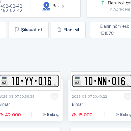
z
Elanı irəli çə
Bakı ş.
) 492-02-42
(1 AZN-dən)
) 492-02-42
Elanın nömrəsi:
Şikayət et
Elanı sil
151678
10
-
Y
Y
-
016
10
-
N
N
-
016
2026-08-07 20:39:39
2026-08-07 20:40:22
Elmar
Elmar
Bakı ş.
Bakı ş
42 000
15 000