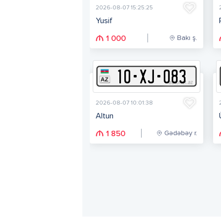
2026-08-07 15:25:25
Yusif
Bakı ş.
1 000
10
-
X
J
-
083
2026-08-07 10:01:38
Altun
Gədəbəy r.
1 850