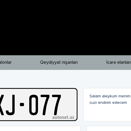
lonlar
Qeydiyyat nişanları
İcarə elanları
X
J
-
077
Salam aleykum menim 
cuzi endirim edecem