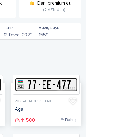
k
Elanı premium et
(7 AZN-dən)
Tarix:
Baxış sayı:
13 fevral 2022
1559
77
-
E
E
-
477
2026-08-08 15:58:40
Ağa
.
Bakı ş.
11 500