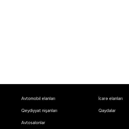
Avtomobil elanları
İcarə elanları
Qeydiyyat nişanları
Qaydalar
Avtosalonlar