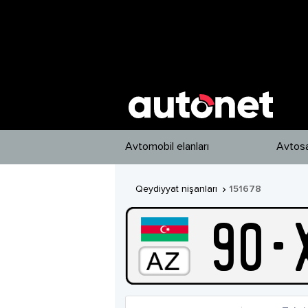
Avtomobil elanları
Avtosa
Qeydiyyat nişanları
151678

90
-