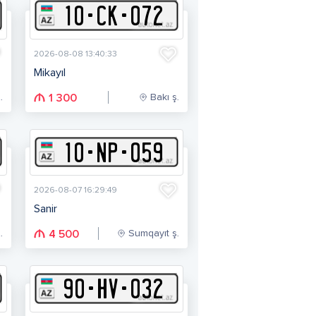
10
-
C
K
-
072
2026-08-08 13:40:33
Mikayıl
.
Bakı ş.
1 300
10
-
N
P
-
059
2026-08-07 16:29:49
Sanir
.
Sumqayıt ş.
4 500
90
-
H
V
-
032