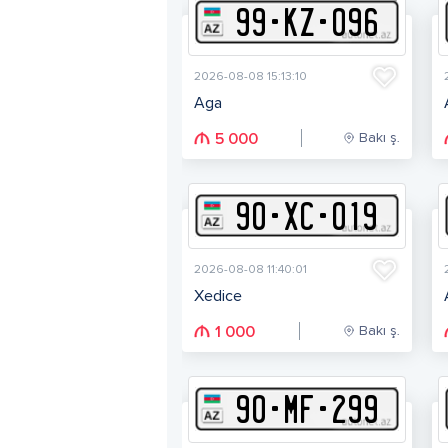
99
-
K
Z
-
096
2026-08-08 15:13:10
Aga
Bakı ş.
5 000
90
-
X
C
-
019
2026-08-08 11:40:01
Xedice
Bakı ş.
1 000
90
-
M
F
-
299