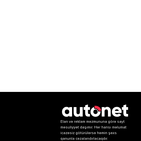
Elan və reklam məzmununa görə sayt
məsuliyyət daşımır. Hər hansı məlumat
icazəsiz götürülərsə həmin şəxs
qanunla cəzalandırlacaqdır.