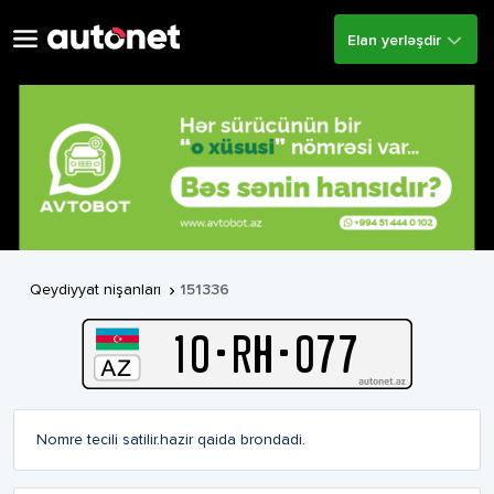
Elan yerləşdir
Qeydiyyat nişanları
151336

10
-
R
H
-
077
Nomre tecili satilir.hazir qaida brondadi.