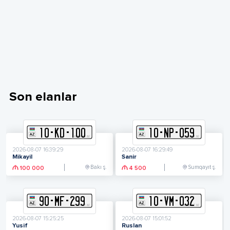
Son elanlar
10
-
K
D
-
100
10
-
N
P
-
059
2026-08-07 16:39:29
2026-08-07 16:29:49
Mikayil
Sanir
Bakı ş.
Sumqayıt ş.
100 000
4 500
90
-
M
F
-
299
10
-
V
M
-
032
2026-08-07 15:25:25
2026-08-07 15:01:52
Yusif
Ruslan