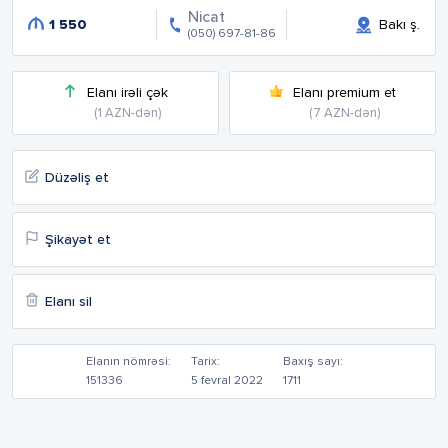
Nicat
1 550
Bakı ş.
(050) 697-81-86
Elanı irəli çək
Elanı premium et
(1 AZN-dən)
(7 AZN-dən)
Düzəliş et
Şikayət et
Elanı sil
Elanın nömrəsi:
Tarix:
Baxış sayı:
151336
5 fevral 2022
1711