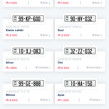
Bakı ş.
Bakı ş.
1 000
1 500
99
-
K
P
-
600
90
-
H
V
-
032
2026-08-07 11:07:47
2026-08-07 10:56:22
Elanın sahibi
Ruzi
Bakı ş.
Bakı ş.
2 100
2 000
10
-
X
J
-
083
32
-
Z
Z
-
032
2026-08-07 10:01:38
2026-08-07 09:50:16
Altun
Ülvi
Gədəbəy r.
Goranboy r.
1 850
6 500
99
-
G
E
-
888
10
-
H
A
-
150
2026-08-07 13:27:47
2026-08-07 08:11:00
Minnur
Ayaz
Bakı ş.
Salyan r.
4 500
1 200