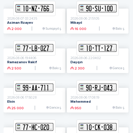
10
-
N
Z
-
766
90
-
S
U
-
100
2026-08-07 03:24:35
2026-08-06 21:51:05
Asiman Rzayev
Mikayıl
Sumqayıt ş.
Bakı ş.
2 000
16 000
77
-
L
B
-
027
10
-
T
T
-
127
2026-08-06 19:44:06
2026-08-06 22:04:02
Ramazanov Rakif
Daşqın
Bakı ş.
Gəncə ş.
2 500
2 300
99
-
A
A
-
711
90
-
R
J
-
043
2026-08-06 17:50:28
2026-08-06 17:08:19
Elvin
Məhəmməd
Gəncə ş.
Bakı ş.
25 000
950
77
-
H
C
-
020
10
-
C
K
-
038