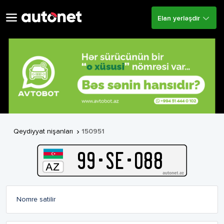
Elan yerləşdir
Qeydiyyat nişanları
150951

99
-
S
E
-
088
Nomre satilir