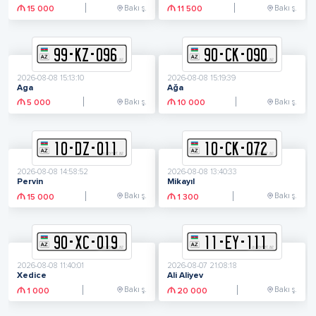
Bakı ş.
Bakı ş.
15 000
11 500
99
-
K
Z
-
096
90
-
C
K
-
090
2026-08-08 15:13:10
2026-08-08 15:19:39
Aga
Ağa
Bakı ş.
Bakı ş.
5 000
10 000
10
-
D
Z
-
011
10
-
C
K
-
072
2026-08-08 14:58:52
2026-08-08 13:40:33
Pervin
Mikayıl
Bakı ş.
Bakı ş.
15 000
1 300
90
-
X
C
-
019
11
-
E
Y
-
111
2026-08-08 11:40:01
2026-08-07 21:08:18
Xedice
Ali Aliyev
Bakı ş.
Bakı ş.
1 000
20 000