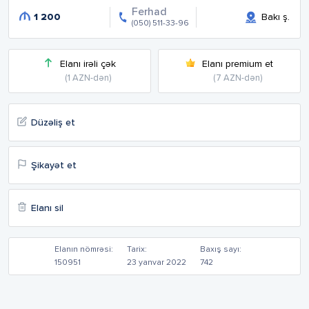
Ferhad
1 200
Bakı ş.
(050) 511-33-96
Elanı irəli çək
Elanı premium et
(1 AZN-dən)
(7 AZN-dən)
Düzəliş et
Şikayət et
Elanı sil
Elanın nömrəsi:
Tarix:
Baxış sayı:
150951
23 yanvar 2022
742