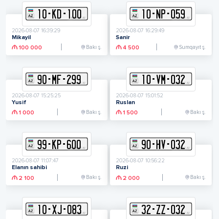
10
-
K
D
-
100
10
-
N
P
-
059
2026-08-07 16:39:29
2026-08-07 16:29:49
Mikayil
Sanir
Bakı ş.
Sumqayıt ş.
100 000
4 500
90
-
M
F
-
299
10
-
V
M
-
032
2026-08-07 15:25:25
2026-08-07 15:01:52
Yusif
Ruslan
Bakı ş.
Bakı ş.
1 000
1 500
99
-
K
P
-
600
90
-
H
V
-
032
2026-08-07 11:07:47
2026-08-07 10:56:22
Elanın sahibi
Ruzi
Bakı ş.
Bakı ş.
2 100
2 000
10
-
X
J
-
083
32
-
Z
Z
-
032