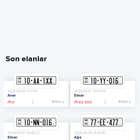
Son elanlar
10
-
A
A
-
1XX
10
-
Y
Y
-
016
2026-08-08 21:31:51
2026-08-07 20:39:39
Anar
Elmar
Bakı ş.
Bakı ş.
0
42 000
10
-
N
N
-
016
77
-
E
E
-
477
2026-08-07 20:40:22
2026-08-08 15:58:40
Elmar
Ağa