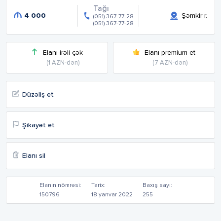
Tağı
4 000
Şəmkir r.
(051) 367-77-28
(051) 367-77-28
Elanı irəli çək
Elanı premium et
(1 AZN-dən)
(7 AZN-dən)
Düzəliş et
Şikayət et
Elanı sil
Elanın nömrəsi:
Tarix:
Baxış sayı:
150796
18 yanvar 2022
255