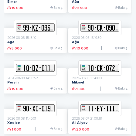
Elmar
Ağa
Bakı ş.
Bakı ş.
15 000
11 500
99
-
K
Z
-
096
90
-
C
K
-
090
2026-08-08 15:13:10
2026-08-08 15:19:39
Aga
Ağa
Bakı ş.
Bakı ş.
5 000
10 000
10
-
D
Z
-
011
10
-
C
K
-
072
2026-08-08 14:58:52
2026-08-08 13:40:33
Pervin
Mikayıl
Bakı ş.
Bakı ş.
15 000
1 300
90
-
X
C
-
019
11
-
E
Y
-
111
2026-08-08 11:40:01
2026-08-07 21:08:18
Xedice
Ali Aliyev
Bakı ş.
Bakı ş.
1 000
20 000