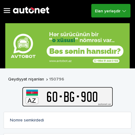
Elan yerləşdir
Qeydiyyat nişanları
150796

60
-
B
G
-
900
Nomre semkirdedi