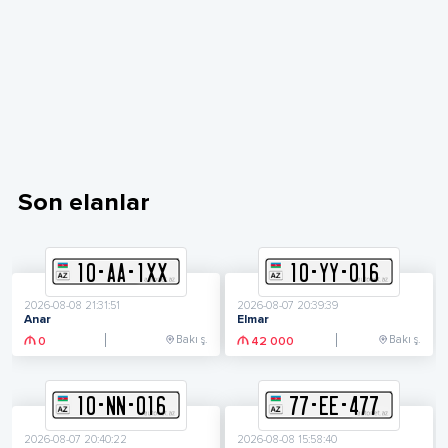
Son elanlar
10
-
A
A
-
1XX
10
-
Y
Y
-
016
2026-08-08 21:31:51
2026-08-07 20:39:39
Anar
Elmar
Bakı ş.
Bakı ş.
0
42 000
10
-
N
N
-
016
77
-
E
E
-
477
2026-08-07 20:40:22
2026-08-08 15:58:40