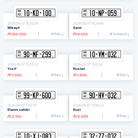
10
-
K
D
-
100
10
-
N
P
-
059
2026-08-07 16:39:29
2026-08-07 16:29:49
Mikayil
Sanir
Bakı ş.
Sumqayıt ş.
100 000
4 500
90
-
M
F
-
299
10
-
V
M
-
032
2026-08-07 15:25:25
2026-08-07 15:01:52
Yusif
Ruslan
Bakı ş.
Bakı ş.
1 000
1 500
99
-
K
P
-
600
90
-
H
V
-
032
2026-08-07 11:07:47
2026-08-07 10:56:22
Elanın sahibi
Ruzi
Bakı ş.
Bakı ş.
2 100
2 000
10
-
X
J
-
083
32
-
Z
Z
-
032