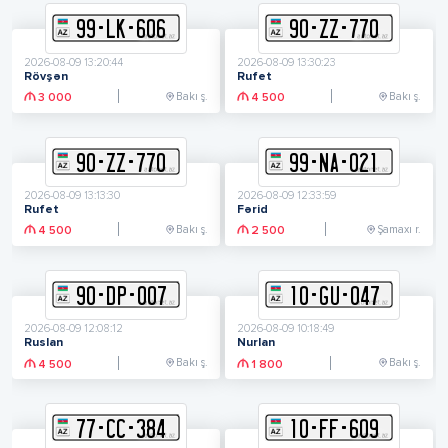
99
-
L
K
-
606
90
-
Z
Z
-
770
2026-08-09 13:20:44
2026-08-09 13:30:23
Rövşən
Rufet
Bakı ş.
Bakı ş.
3 000
4 500
90
-
Z
Z
-
770
99
-
N
A
-
021
2026-08-09 13:13:30
2026-08-09 12:33:59
Rufet
Fərid
Bakı ş.
Şamaxı r.
4 500
2 500
90
-
D
P
-
007
10
-
G
U
-
047
2026-08-09 12:08:12
2026-08-09 10:18:49
Ruslan
Nurlan
Bakı ş.
Bakı ş.
4 500
1 800
77
-
C
C
-
384
10
-
F
F
-
609