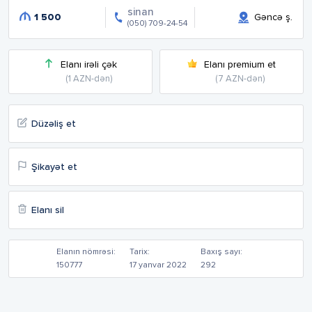
sinan
1 500
Gəncə ş.
(050) 709-24-54
Elanı irəli çək
Elanı premium et
(1 AZN-dən)
(7 AZN-dən)
Düzəliş et
Şikayət et
Elanı sil
Elanın nömrəsi:
Tarix:
Baxış sayı:
150777
17 yanvar 2022
292