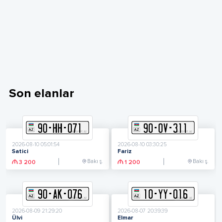
Son elanlar
90
-
H
H
-
071
90
-
O
V
-
311
2026-08-10 05:01:54
2026-08-10 03:30:25
Satici
Fariz
Bakı ş.
Bakı ş.
3 200
1 200
90
-
A
K
-
076
10
-
Y
Y
-
016
2026-08-09 21:29:20
2026-08-07 20:39:39
Ülvi
Elmar