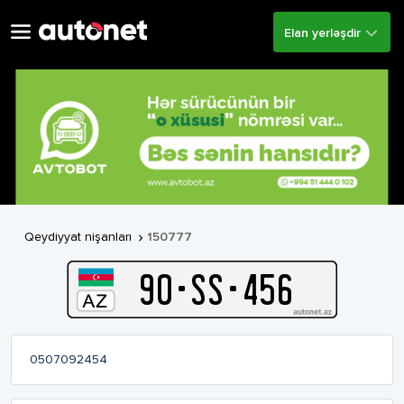
Elan yerləşdir
Qeydiyyat nişanları
150777

90
-
S
S
-
456
0507092454