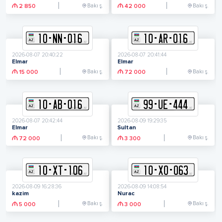
Bakı ş.
Bakı ş.
2 850
42 000
10
-
N
N
-
016
10
-
A
R
-
016
2026-08-07 20:40:22
2026-08-07 20:41:44
Elmar
Elmar
Bakı ş.
Bakı ş.
15 000
72 000
10
-
A
B
-
016
99
-
U
E
-
444
2026-08-07 20:42:44
2026-08-09 19:29:35
Elmar
Sultan
Bakı ş.
Bakı ş.
72 000
3 300
10
-
X
T
-
106
10
-
X
O
-
063
2026-08-09 16:28:36
2026-08-09 14:08:54
kazim
Nurac
Bakı ş.
Bakı ş.
5 000
3 000