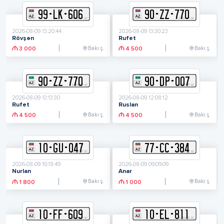
99
-
L
K
-
606
90
-
Z
Z
-
770
2026-08-09 13:20:44
2026-08-09 13:30:23
Rövşən
Rufet
Bakı ş.
Bakı ş.
3 000
4 500
90
-
Z
Z
-
770
90
-
D
P
-
007
2026-08-09 13:13:30
2026-08-09 12:08:12
Rufet
Ruslan
Bakı ş.
Bakı ş.
4 500
4 500
10
-
G
U
-
047
77
-
C
C
-
384
2026-08-09 10:18:49
2026-08-09 09:09:09
Nurlan
Anar
Bakı ş.
Bakı ş.
1 800
1 000
10
-
F
F
-
609
10
-
E
L
-
811