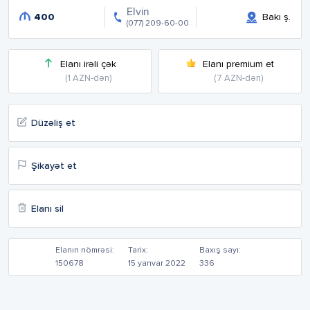
Elvin
400
Bakı ş.
(077) 209-60-00
Elanı irəli çək
Elanı premium et
(1 AZN-dən)
(7 AZN-dən)
Düzəliş et
Şikayət et
Elanı sil
Elanın nömrəsi:
Tarix:
Baxış sayı:
150678
15 yanvar 2022
336