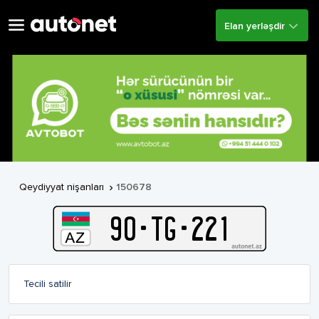
Elan yerləşdir
Qeydiyyat nişanları
150678

90
-
T
G
-
221
Tecili satilir