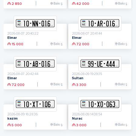
Bakı ş.
Bakı ş.
2 850
42 000
10
-
N
N
-
016
10
-
A
R
-
016
2026-08-07 20:40:22
2026-08-07 20:41:44
Elmar
Elmar
Bakı ş.
Bakı ş.
15 000
72 000
10
-
A
B
-
016
99
-
U
E
-
444
2026-08-07 20:42:44
2026-08-09 19:29:35
Elmar
Sultan
Bakı ş.
Bakı ş.
72 000
3 300
10
-
X
T
-
106
10
-
X
O
-
063
2026-08-09 16:28:36
2026-08-09 14:08:54
kazim
Nurac
Bakı ş.
Bakı ş.
5 000
3 000