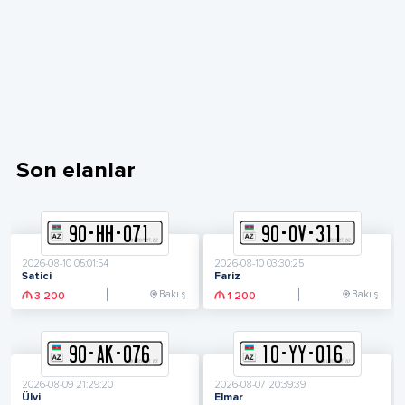
Son elanlar
90
-
H
H
-
071
90
-
O
V
-
311
2026-08-10 05:01:54
2026-08-10 03:30:25
Satici
Fariz
Bakı ş.
Bakı ş.
3 200
1 200
90
-
A
K
-
076
10
-
Y
Y
-
016
2026-08-09 21:29:20
2026-08-07 20:39:39
Ülvi
Elmar