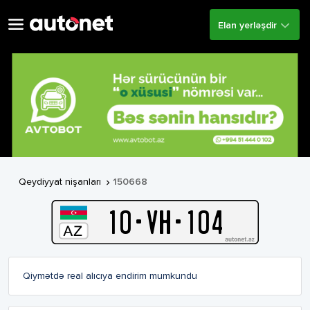
Elan yerləşdir
Qeydiyyat nişanları
150668

10
-
V
H
-
104
Qiymətdə real alıcıya endirim mumkundu