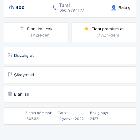
Tural
400
Bakı ş.
(050) 978-11-77
Elanı irəli çək
Elanı premium et
(1 AZN-dən)
(7 AZN-dən)
Düzəliş et
Şikayət et
Elanı sil
Elanın nömrəsi:
Tarix:
Baxış sayı:
150668
14 yanvar 2022
2427