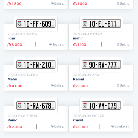
Bakı ş.
Bakı ş.
1 800
1 000
10
-
F
F
-
609
10
-
E
L
-
811
2026-08-09 06:55:17
2026-08-09 06:13:39
İlqar
mahir
Tovuz r.
Bakı ş.
3 000
1 100
10
-
F
N
-
210
90
-
R
A
-
777
2026-08-09 05:49:03
2026-08-08 21:54:18
Mahir
Ramal
Bakı ş.
Bakı ş.
4 000
5 000
10
-
R
A
-
678
10
-
V
M
-
079
2026-08-08 19:15:18
2026-08-08 19:02:05
Ramo
Cavid
Bakı ş.
Balakən r.
2 300
3 000