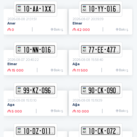
10
-
A
A
-
1XX
10
-
Y
Y
-
016
2026-08-08 21:31:51
2026-08-07 20:39:39
Anar
Elmar
Bakı ş.
Bakı ş.
0
42 000
10
-
N
N
-
016
77
-
E
E
-
477
2026-08-07 20:40:22
2026-08-08 15:58:40
Elmar
Ağa
Bakı ş.
Bakı ş.
15 000
11 500
99
-
K
Z
-
096
90
-
C
K
-
090
2026-08-08 15:13:10
2026-08-08 15:19:39
Aga
Ağa
Bakı ş.
Bakı ş.
5 000
10 000
10
-
D
Z
-
011
10
-
C
K
-
072