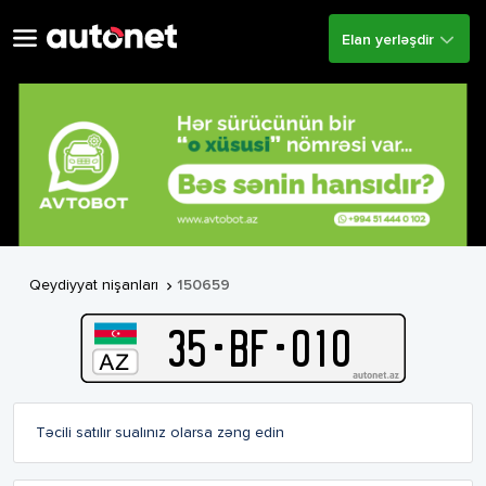
Elan yerləşdir
Qeydiyyat nişanları
150659

35
-
B
F
-
010
Təcili satılır sualınız olarsa zəng edin