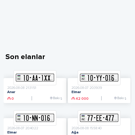
Son elanlar
10
-
A
A
-
1XX
10
-
Y
Y
-
016
2026-08-08 21:31:51
2026-08-07 20:39:39
Anar
Elmar
Bakı ş.
Bakı ş.
0
42 000
10
-
N
N
-
016
77
-
E
E
-
477
2026-08-07 20:40:22
2026-08-08 15:58:40
Elmar
Ağa