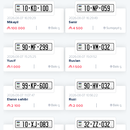
10
-
K
D
-
100
10
-
N
P
-
059
2026-08-07 16:39:29
2026-08-07 16:29:49
Mikayil
Sanir
Bakı ş.
Sumqayıt ş.
100 000
4 500
90
-
M
F
-
299
10
-
V
M
-
032
2026-08-07 15:25:25
2026-08-07 15:01:52
Yusif
Ruslan
Bakı ş.
Bakı ş.
1 000
1 500
99
-
K
P
-
600
90
-
H
V
-
032
2026-08-07 11:07:47
2026-08-07 10:56:22
Elanın sahibi
Ruzi
Bakı ş.
Bakı ş.
2 100
2 000
10
-
X
J
-
083
32
-
Z
Z
-
032