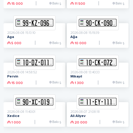
Bakı ş.
Bakı ş.
15 000
11 500
99
-
K
Z
-
096
90
-
C
K
-
090
2026-08-08 15:13:10
2026-08-08 15:19:39
Aga
Ağa
Bakı ş.
Bakı ş.
5 000
10 000
10
-
D
Z
-
011
10
-
C
K
-
072
2026-08-08 14:58:52
2026-08-08 13:40:33
Pervin
Mikayıl
Bakı ş.
Bakı ş.
15 000
1 300
90
-
X
C
-
019
11
-
E
Y
-
111
2026-08-08 11:40:01
2026-08-07 21:08:18
Xedice
Ali Aliyev
Bakı ş.
Bakı ş.
1 000
20 000