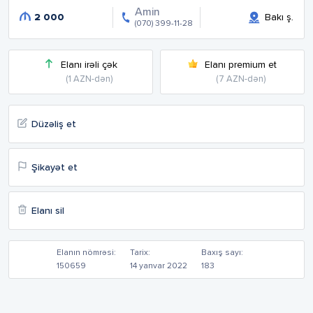
Amin
2 000
Bakı ş.
(070) 399-11-28
Elanı irəli çək
Elanı premium et
(1 AZN-dən)
(7 AZN-dən)
Düzəliş et
Şikayət et
Elanı sil
Elanın nömrəsi:
Tarix:
Baxış sayı:
150659
14 yanvar 2022
183