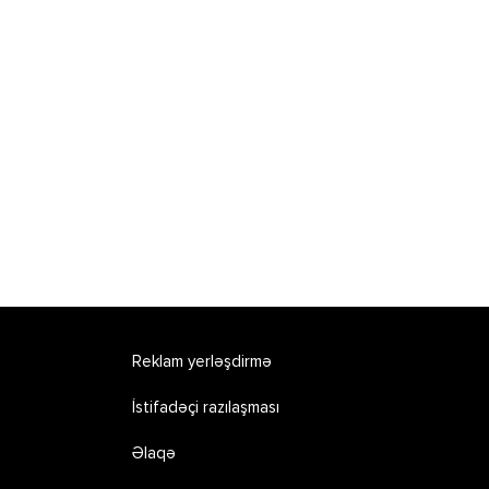
Reklam yerləşdirmə
İstifadəçi razılaşması
Əlaqə