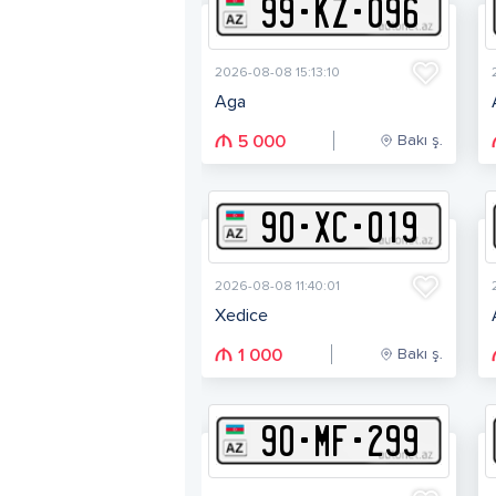
99
-
K
Z
-
096
2026-08-08 15:13:10
Aga
Bakı ş.
5 000
90
-
X
C
-
019
2026-08-08 11:40:01
Xedice
Bakı ş.
1 000
90
-
M
F
-
299