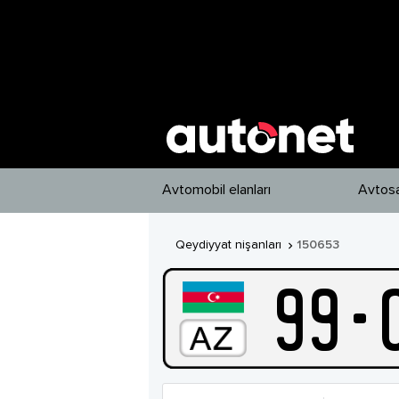
Avtomobil elanları
Avtosa
Qeydiyyat nişanları
150653

99
-