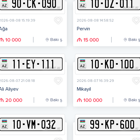
90
-
C
K
-
090
10
-
D
Z
-
011
2026-08-08 15:19:39
2026-08-08 14:58:52
Ağa
Pervin
Bakı ş.
Bakı ş
10 000
15 000
11
-
E
Y
-
111
10
-
K
D
-
100
2026-08-07 21:08:18
2026-08-07 16:39:29
Ali Aliyev
Mikayil
Bakı ş.
Bakı ş
20 000
100 000
10
-
V
M
-
032
99
-
K
P
-
600