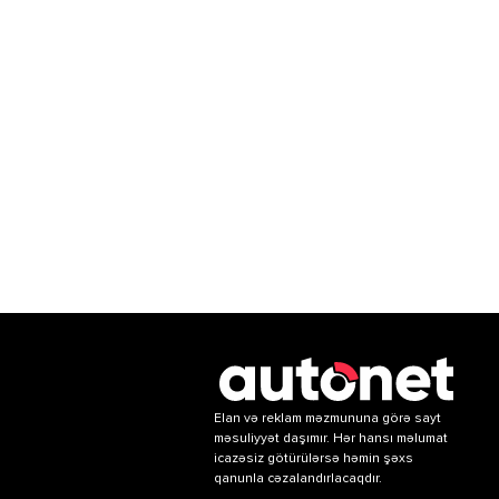
Elan və reklam məzmununa görə sayt
məsuliyyət daşımır. Hər hansı məlumat
icazəsiz götürülərsə həmin şəxs
qanunla cəzalandırlacaqdır.