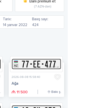
k
Elanı premium et
(7 AZN-dən)
Tarix:
Baxış sayı:
14 yanvar 2022
424
77
-
E
E
-
477
2026-08-08 15:58:40
Ağa
.
Bakı ş.
11 500