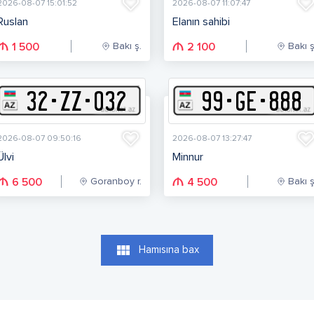
2026-08-07 15:01:52
2026-08-07 11:07:47
Ruslan
Elanın sahibi
Bakı ş.
Bakı ş
1 500
2 100
32
-
Z
Z
-
032
99
-
G
E
-
888
2026-08-07 09:50:16
2026-08-07 13:27:47
Ülvi
Minnur
Goranboy r.
Bakı ş
6 500
4 500
view_module
Hamısına bax