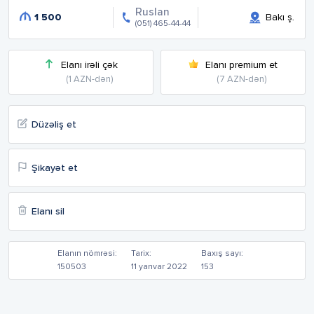
Ruslan
1 500
Bakı ş.
(051) 465-44-44
Elanı irəli çək
Elanı premium et
(1 AZN-dən)
(7 AZN-dən)
Düzəliş et
Şikayət et
Elanı sil
Elanın nömrəsi:
Tarix:
Baxış sayı:
150503
11 yanvar 2022
153