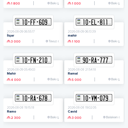
Bakı ş.
Bakı ş.
1 800
1 000
10
-
F
F
-
609
10
-
E
L
-
811
2026-08-09 06:55:17
2026-08-09 06:13:39
İlqar
mahir
Tovuz r.
Bakı ş.
3 000
1 100
10
-
F
N
-
210
90
-
R
A
-
777
2026-08-09 05:49:03
2026-08-08 21:54:18
Mahir
Ramal
Bakı ş.
Bakı ş.
4 000
5 000
10
-
R
A
-
678
10
-
V
M
-
079
2026-08-08 19:15:18
2026-08-08 19:02:05
Ramo
Cavid
Bakı ş.
Balakən r.
2 300
3 000