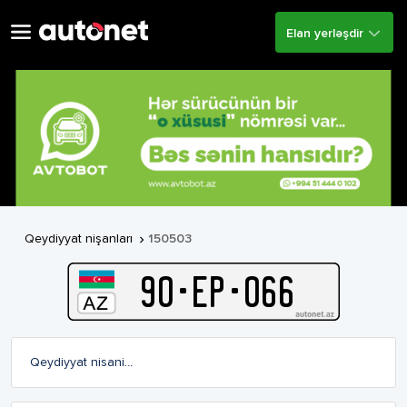
Elan yerləşdir
Qeydiyyat nişanları
150503

90
-
E
P
-
066
Qeydiyyat nisani…