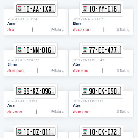
10
-
A
A
-
1XX
10
-
Y
Y
-
016
2026-08-08 21:31:51
2026-08-07 20:39:39
Anar
Elmar
Bakı ş.
Bakı ş.
0
42 000
10
-
N
N
-
016
77
-
E
E
-
477
2026-08-07 20:40:22
2026-08-08 15:58:40
Elmar
Ağa
Bakı ş.
Bakı ş.
15 000
11 500
99
-
K
Z
-
096
90
-
C
K
-
090
2026-08-08 15:13:10
2026-08-08 15:19:39
Aga
Ağa
Bakı ş.
Bakı ş.
5 000
10 000
10
-
D
Z
-
011
10
-
C
K
-
072