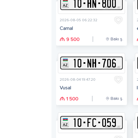
10
-
H
N
-
800
2026-08-05 06:22:32
Camal
Bakı ş.
9 500
10
-
N
H
-
706
2026-08-04 19:47:20
Vusal
Bakı ş.
1 500
10
-
F
C
-
059