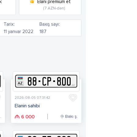
k
Elanı premium et
(7 AZN-dən)
Tarix:
Baxış sayı:
11 yanvar 2022
187
88
-
C
P
-
800
2026-08-05 07:31:42
Elanin sahibi
.
Bakı ş.
6 000