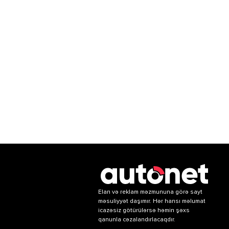
Elan və reklam məzmununa görə sayt
məsuliyyət daşımır. Hər hansı məlumat
icazəsiz götürülərsə həmin şəxs
qanunla cəzalandırlacaqdır.