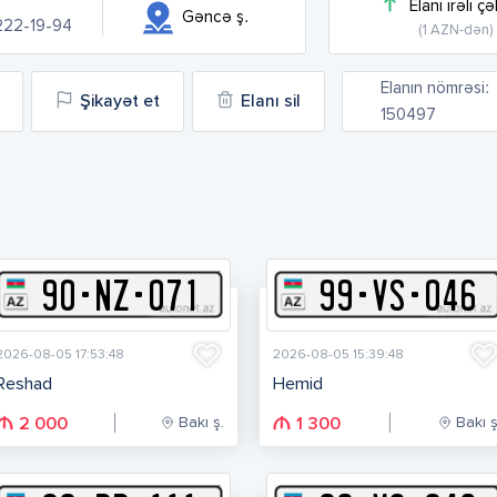
Elanı irəli çə
Gəncə ş.
222-19-94
(1 AZN-dən)
Elanın nömrəsi:
Şikayət et
Elanı sil
150497
90
-
N
Z
-
071
99
-
V
S
-
046
2026-08-05 17:53:48
2026-08-05 15:39:48
Reshad
Hemid
Bakı ş.
Bakı ş
2 000
1 300