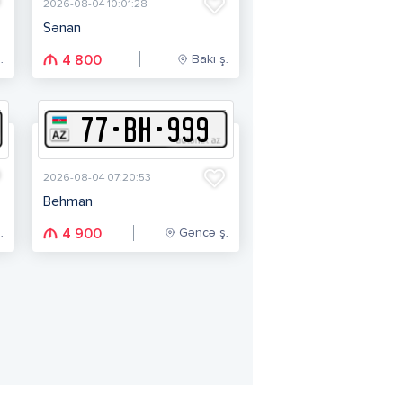
2026-08-04 10:01:28
Sənan
.
Bakı ş.
4 800
77
-
B
H
-
999
2026-08-04 07:20:53
Behman
.
Gəncə ş.
4 900