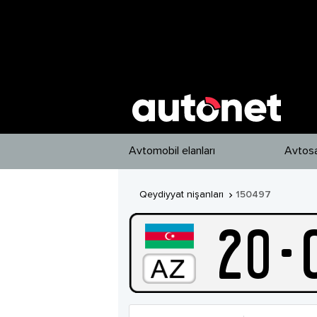
Avtomobil elanları
Avtosa
Qeydiyyat nişanları
150497

20
-