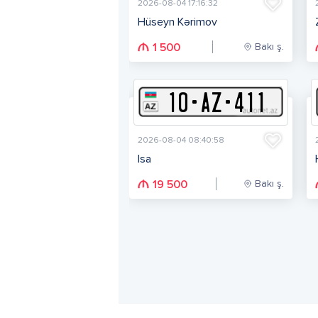
2026-08-04 17:16:32
Hüseyn Kərimov
Bakı ş.
1 500
10
-
A
Z
-
411
2026-08-04 08:40:58
Isa
Bakı ş.
19 500