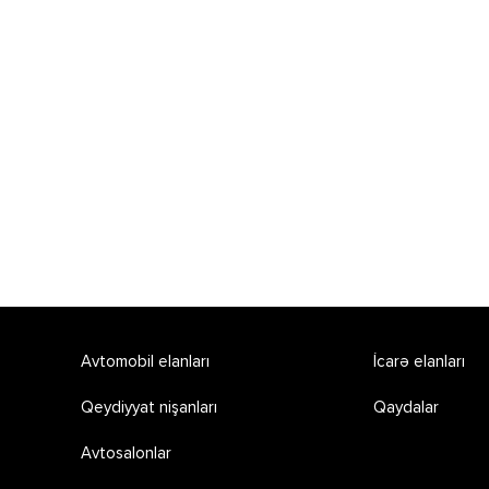
Avtomobil elanları
İcarə elanları
Qeydiyyat nişanları
Qaydalar
Avtosalonlar