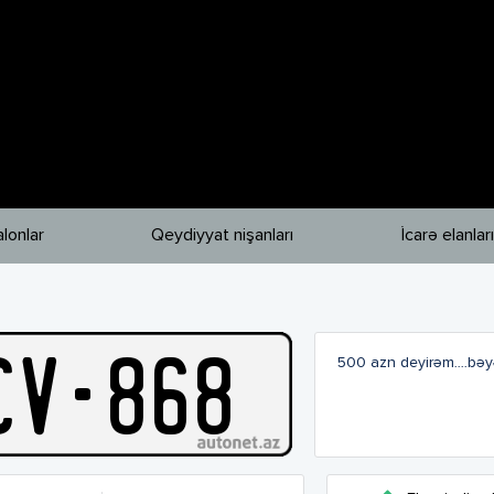
lonlar
Qeydiyyat nişanları
İcarə elanları
C
V
-
868
500 azn deyirəm....bə