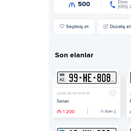
Elmir
500
(055) 
Seçilmiş et
Düzəliş et
Son elanlar
99
-
H
E
-
808
2026-08-05 17:55:41
Senan
Bakı ş.
1 200