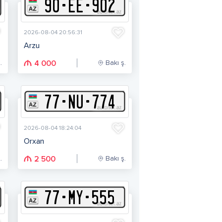
90
-
E
E
-
902
2026-08-04 20:56:31
Arzu
.
Bakı ş.
4 000
77
-
N
U
-
774
2026-08-04 18:24:04
Orxan
.
Bakı ş.
2 500
77
-
M
Y
-
555