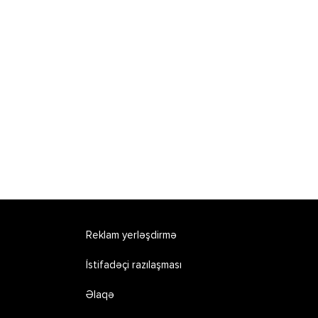
Reklam yerləşdirmə
İstifadəçi razılaşması
Əlaqə