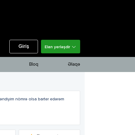
Giriş
Elan yerləşdir
Bloq
Əlaqə
yəndiyim nömrə olsa barter edərəm