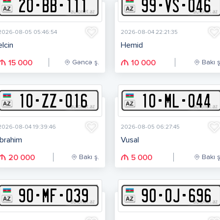
20
-
B
B
-
111
99
-
V
S
-
046
2026-08-05 05:46:54
2026-08-04 22:21:35
elcin
Hemid
Gəncə ş.
Bakı ş
15 000
10 000
10
-
Z
Z
-
016
10
-
M
L
-
044
2026-08-04 19:39:46
2026-08-05 06:27:45
Ibrahim
Vusal
Bakı ş.
Bakı ş
20 000
5 000
90
-
M
F
-
039
90
-
O
J
-
696