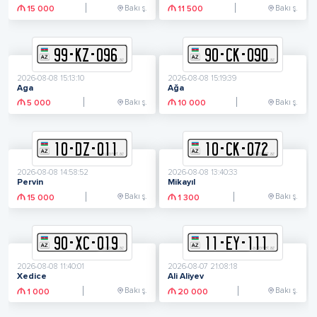
Bakı ş.
Bakı ş.
15 000
11 500
99
-
K
Z
-
096
90
-
C
K
-
090
2026-08-08 15:13:10
2026-08-08 15:19:39
Aga
Ağa
Bakı ş.
Bakı ş.
5 000
10 000
10
-
D
Z
-
011
10
-
C
K
-
072
2026-08-08 14:58:52
2026-08-08 13:40:33
Pervin
Mikayıl
Bakı ş.
Bakı ş.
15 000
1 300
90
-
X
C
-
019
11
-
E
Y
-
111
2026-08-08 11:40:01
2026-08-07 21:08:18
Xedice
Ali Aliyev
Bakı ş.
Bakı ş.
1 000
20 000