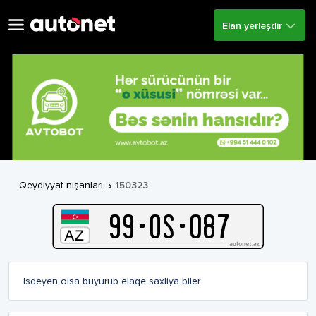
Elan yerləşdir
Qeydiyyat nişanları
150323

99
-
O
S
-
087
Isdeyen olsa buyurub elaqe saxliya biler