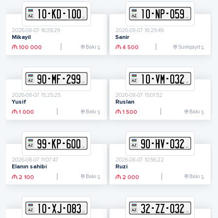
10
-
K
D
-
100
10
-
N
P
-
059
2026-08-07 16:39:29
2026-08-07 16:29:49
Mikayil
Sanir
Bakı ş.
Sumqayıt ş.
100 000
4 500
90
-
M
F
-
299
10
-
V
M
-
032
2026-08-07 15:25:25
2026-08-07 15:01:52
Yusif
Ruslan
Bakı ş.
Bakı ş.
1 000
1 500
99
-
K
P
-
600
90
-
H
V
-
032
2026-08-07 11:07:47
2026-08-07 10:56:22
Elanın sahibi
Ruzi
Bakı ş.
Bakı ş.
2 100
2 000
10
-
X
J
-
083
32
-
Z
Z
-
032