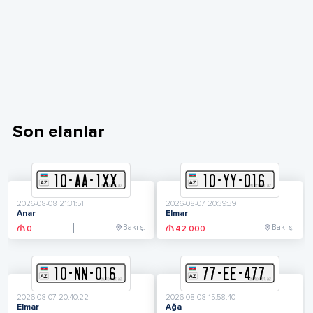
Son elanlar
10
-
A
A
-
1XX
10
-
Y
Y
-
016
2026-08-08 21:31:51
2026-08-07 20:39:39
Anar
Elmar
Bakı ş.
Bakı ş.
0
42 000
10
-
N
N
-
016
77
-
E
E
-
477
2026-08-07 20:40:22
2026-08-08 15:58:40
Elmar
Ağa