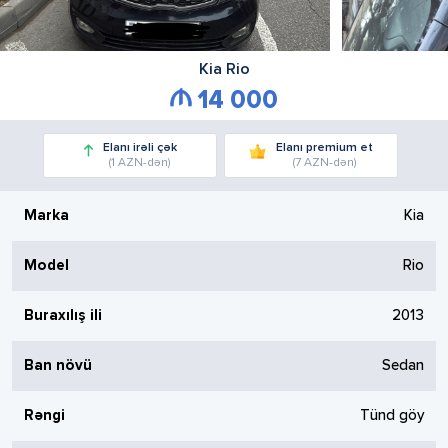
Kia
Rio
14 000
Elanı irəli çək
Elanı premium et
(1 AZN-dən)
(7 AZN-dən)
Marka
Kia
Model
Rio
Buraxılış ili
2013
Ban növü
Sedan
Rəngi
Tünd göy