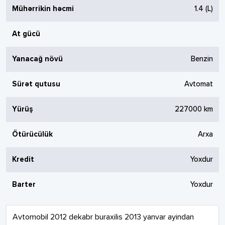
Mühərrikin həcmi
1.4
(L)
At gücü
Yanacağ növü
Benzin
Sürət qutusu
Avtomat
Yürüş
227000
km
Ötürücülük
Arxa
Kredit
Yoxdur
Barter
Yoxdur
Avtomobil 2012 dekabr buraxilis 2013 yanvar ayindan 