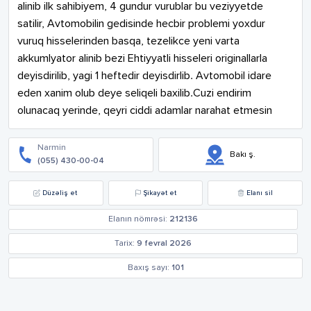
alinib ilk sahibiyem, 4 gundur vurublar bu veziyyetde 
satilir, Avtomobilin gedisinde hecbir problemi yoxdur 
vuruq hisselerinden basqa, tezelikce yeni varta 
akkumlyator alinib bezi Ehtiyyatli hisseleri originallarla 
deyisdirilib, yagi 1 heftedir deyisdirlib. Avtomobil idare 
eden xanim olub deye seliqeli baxilib.Cuzi endirim 
olunacaq yerinde, qeyri ciddi adamlar narahat etmesin
Narmin
Bakı ş.
(055) 430-00-04
Düzəliş et
Şikayət et
Elanı sil
Elanın nömrəsi:
212136
Tarix:
9 fevral 2026
Baxış sayı:
101