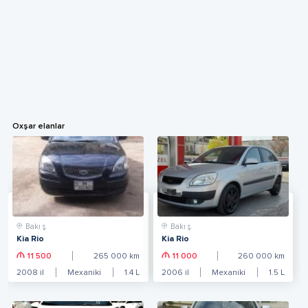
Oxşar elanlar
Bakı ş.
Bakı ş.
Kia Rio
Kia Rio
11 500
265 000
km
11 000
260 000
km
2008
il
Mexaniki
1.4
L
2006
il
Mexaniki
1.5
L