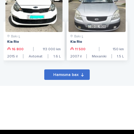
Bakı ş.
Bakı ş.
Kia Rio
Kia Rio
16 800
113 000
km
11 500
150
km
2015
il
Avtomat
1.6
L
2007
il
Mexaniki
1.5
L
Hamısına bax