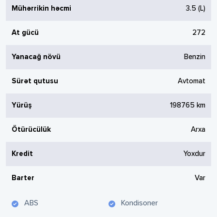
Mühərrikin həcmi
3.5
(L)
At gücü
272
Yanacağ növü
Benzin
Sürət qutusu
Avtomat
Yürüş
198765
km
Ötürücülük
Arxa
Kredit
Yoxdur
Barter
Var
ABS
Kondisoner