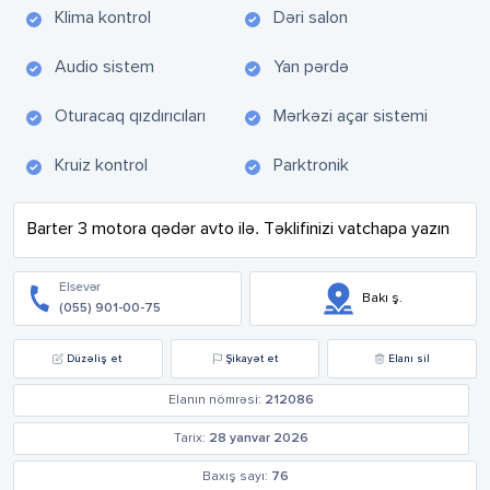
Klima kontrol
Dəri salon
Audio sistem
Yan pərdə
Oturacaq qızdırıcıları
Mərkəzi açar sistemi
Kruiz kontrol
Parktronik
Barter 3 motora qədər avto ilə. Təklifinizi vatchapa yazın
Elsevər
Bakı ş.
(055) 901-00-75
Düzəliş et
Şikayət et
Elanı sil
Elanın nömrəsi:
212086
Tarix:
28 yanvar 2026
Baxış sayı:
76