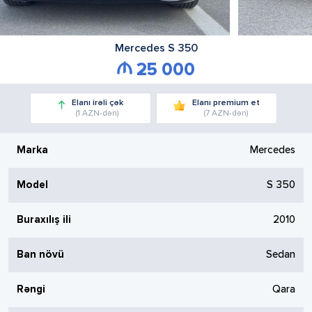
Mercedes
S 350
25 000
Elanı irəli çək
Elanı premium et
(1 AZN-dən)
(7 AZN-dən)
Marka
Mercedes
Model
S 350
Buraxılış ili
2010
Ban növü
Sedan
Rəngi
Qara