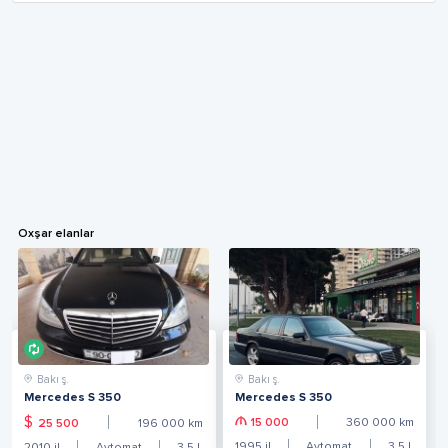
Oxşar elanlar
Bakı ş.
Bakı ş.
Mercedes S 350
Mercedes S 350
$
15 000
360 000
km
25 500
196 000
km
1995
il
Avtomat
3.5
L