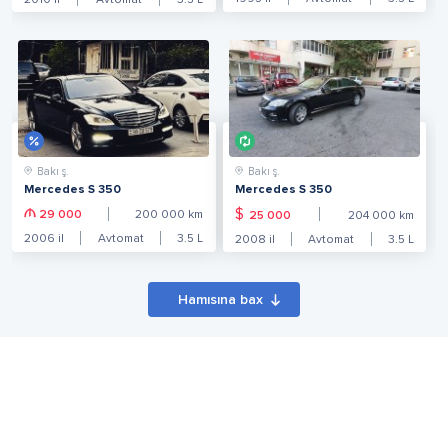
2010
il
Avtomat
3.5
L
Bakı ş.
Bakı ş.
Mercedes S 350
Mercedes S 350
$
29 000
200 000
km
25 000
204 000
km
2006
il
Avtomat
3.5
L
2008
il
Avtomat
3.5
L
Hamısına bax