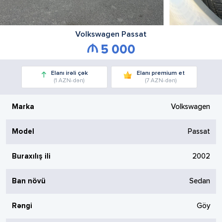
Volkswagen
Passat
5 000
Elanı irəli çək
Elanı premium et
(1 AZN-dən)
(7 AZN-dən)
Marka
Volkswagen
Model
Passat
Buraxılış ili
2002
Ban növü
Sedan
Rəngi
Göy