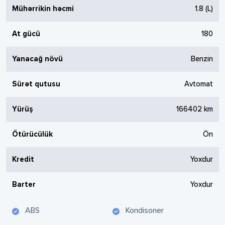
Mühərrikin həcmi
1.8
(L)
At gücü
180
Yanacağ növü
Benzin
Sürət qutusu
Avtomat
Yürüş
166402
km
Ötürücülük
Ön
Kredit
Yoxdur
Barter
Yoxdur
ABS
Kondisoner