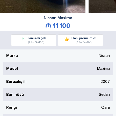
Nissan
Maxima
11 100
Elanı irəli çək
Elanı premium et
(1 AZN-dən)
(7 AZN-dən)
Marka
Nissan
Model
Maxima
Buraxılış ili
2007
Ban növü
Sedan
Rəngi
Qara