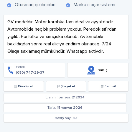
Oturacaq qızdırıcıları
Mərkəzi açar sistemi
GV modeldir. Motor korobka tam ideal vəziyyətdədir. 
Avtomobildə heç bir problem yoxdur. Peredok sıfırdan 
yığılıb. Porilofka və ximçiska olunub. Avtomobilə 
baxıldıqdan sonra real aliciya endirim olunacaq. 7/24 
Əlaqə saxlamaq mümkündür. Whatsapp aktivdir.
Feteli
Bakı ş.
(050) 747-29-37
Düzəliş et
Şikayət et
Elanı sil
Elanın nömrəsi:
212034
Tarix:
15 yanvar 2026
Baxış sayı:
53