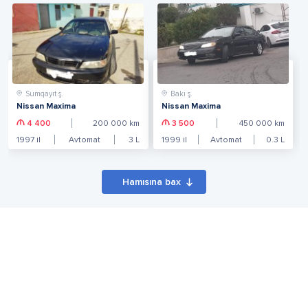
Sumqayıt ş.
Bakı ş.
Nissan Maxima
Nissan Maxima
4 400
200 000
km
3 500
450 000
km
1997
il
Avtomat
3
L
1999
il
Avtomat
0.3
L
Hamısına bax