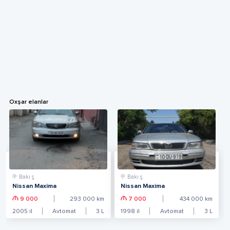
Oxşar elanlar
Bakı ş.
Bakı ş.
Nissan Maxima
Nissan Maxima
9 000
293 000
km
7 000
434 000
km
2005
il
Avtomat
3
L
1998
il
Avtomat
3
L