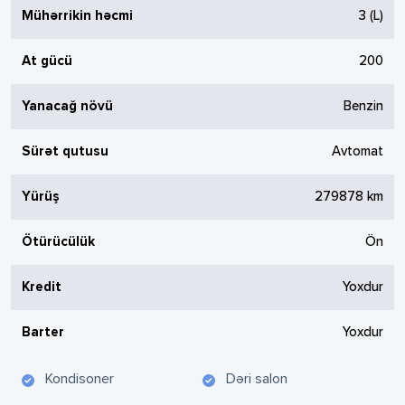
Mühərrikin həcmi
3
(L)
At gücü
200
Yanacağ növü
Benzin
Sürət qutusu
Avtomat
Yürüş
279878
km
Ötürücülük
Ön
Kredit
Yoxdur
Barter
Yoxdur
Kondisoner
Dəri salon