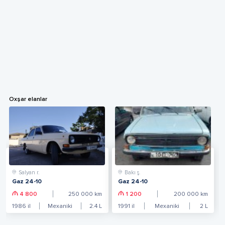
Oxşar elanlar
Salyan r.
Bakı ş.
Gaz 24-10
Gaz 24-10
4 800
250 000
km
1 200
200 000
km
1986
il
Mexaniki
2.4
L
1991
il
Mexaniki
2
L