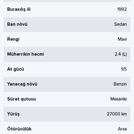
Buraxılış ili
1992
Ban növü
Sedan
Rəngi
Mavi
Mühərrikin həcmi
2.4
(L)
At gücü
95
Yanacağ növü
Benzin
Sürət qutusu
Mexaniki
Yürüş
27000
km
Ötürücülük
Arxa