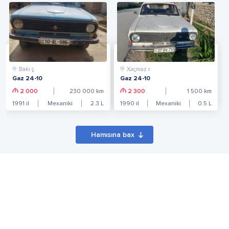
Bakı ş.
Xaçmaz r.
Gaz 24-10
Gaz 24-10
2 000
230 000
km
2 300
1 500
km
1991
il
Mexaniki
2.3
L
1990
il
Mexaniki
0.5
L
Hamısına bax