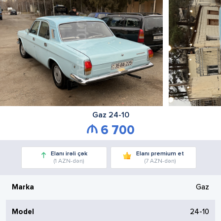
Gaz
24-10
6 700
Elanı irəli çək
Elanı premium et
(1 AZN-dən)
(7 AZN-dən)
Marka
Gaz
Model
24-10