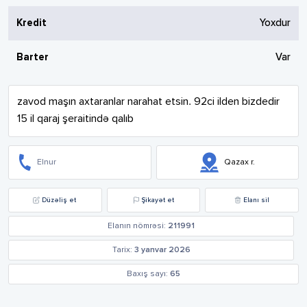
Kredit
Yoxdur
Barter
Var
zavod maşın axtaranlar narahat etsin. 92ci ilden bizdedir 
15 il qaraj şeraitində qalıb
Elnur
Qazax r.
Düzəliş et
Şikayət et
Elanı sil
Elanın nömrəsi:
211991
Tarix:
3 yanvar 2026
Baxış sayı:
65