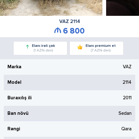
VAZ
2114
6 800
Elanı irəli çək
Elanı premium et
(1 AZN-dən)
(7 AZN-dən)
Marka
VAZ
Model
2114
Buraxılış ili
2011
Ban növü
Sedan
Rəngi
Qara