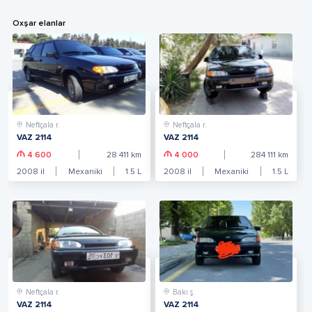
Oxşar elanlar
Neftçala r.
Neftçala r.
VAZ 2114
VAZ 2114
4 600
28 411
km
4 000
284 111
km
2008
il
Mexaniki
1.5
L
2008
il
Mexaniki
1.5
L
Neftçala r.
Bakı ş.
VAZ 2114
VAZ 2114