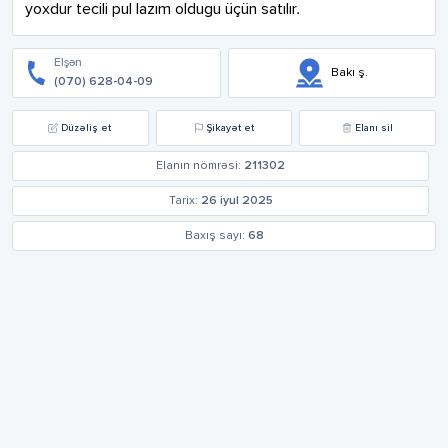
yoxdur tecili pul lazım oldugu üçün satılır.
Elşən
Bakı ş.
(070) 628-04-09
Düzəliş et
Şikayət et
Elanı sil
Elanın nömrəsi:
211302
Tarix:
26 iyul 2025
Baxış sayı:
68