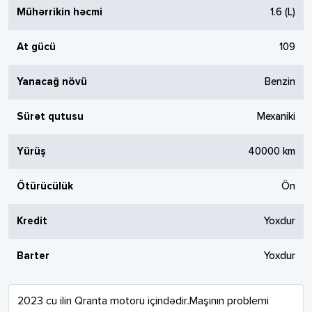
Mühərrikin həcmi
1.6
(L)
At gücü
109
Yanacağ növü
Benzin
Sürət qutusu
Mexaniki
Yürüş
40000
km
Ötürücülük
Ön
Kredit
Yoxdur
Barter
Yoxdur
2023 cu ilin Qranta motoru içindədir.Maşının problemi 