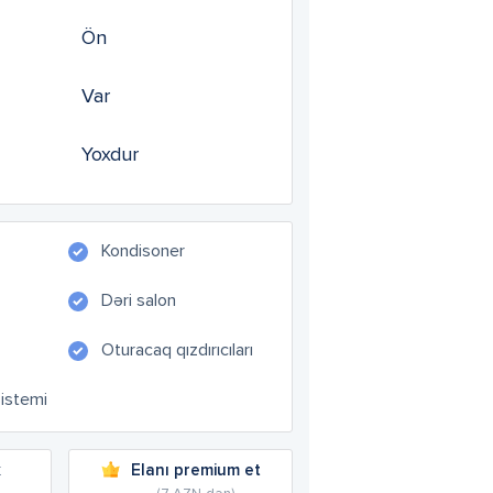
Ön
Var
Yoxdur
Kondisoner
Dəri salon
Oturacaq qızdırıcıları
sistemi
k
Elanı premium et