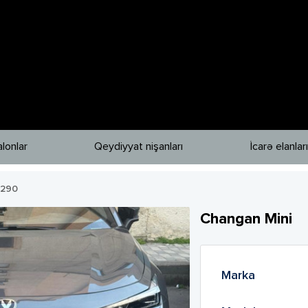
lonlar
Qeydiyyat nişanları
İcarə elanları
1290
Changan
Mini
Marka