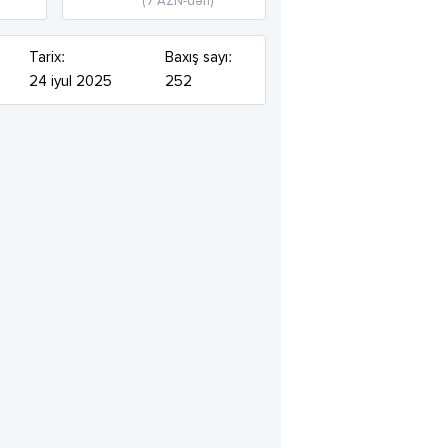
(7 AZN-dən)
Tarix:
Baxış sayı:
24 iyul 2025
252