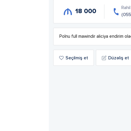
Rahil
18 000
(055
Polnu full mawindir aliciya endirim ol
Seçilmiş et
Düzəliş et