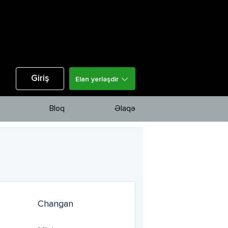
Giriş
Elan yerləşdir
Bloq
Əlaqə
Changan