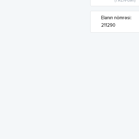
(1 AZN-dən)
Elanın nömrəsi:
211290