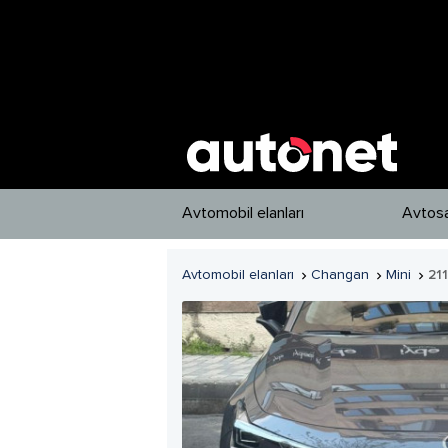
Avtomobil elanları
Avtosa
Avtomobil elanları
Changan
Mini
21


