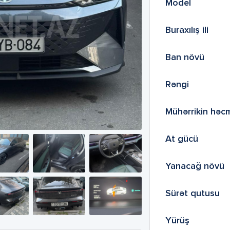
Model
Buraxılış ili
Ban növü
Rəngi
Mühərrikin həc
At gücü
Yanacağ növü
Sürət qutusu
Yürüş