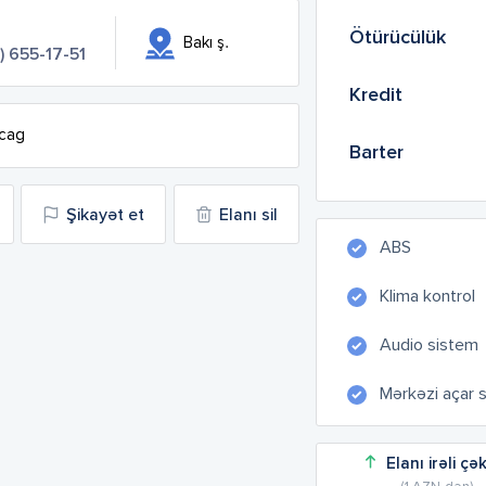
Ötürücülük
Bakı ş.
) 655-17-51
Kredit
acag
Barter
Şikayət et
Elanı sil
ABS
Klima kontrol
Audio sistem
Mərkəzi açar 
Elanı irəli çə