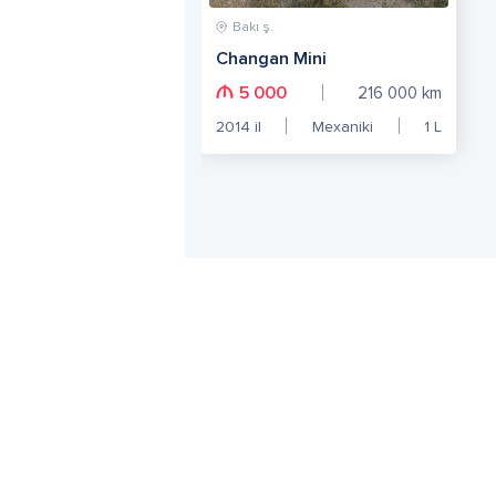
Bakı ş.
Changan Mini
5 000
216 000
km
2014
il
Mexaniki
1
L