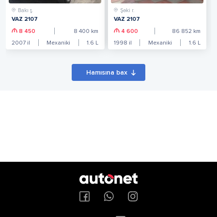
Bakı ş.
Şəki r.
VAZ 2107
VAZ 2107
8 450
8 400
km
4 600
86 852
km
2007
il
Mexaniki
1.6
L
1998
il
Mexaniki
1.6
L
Hamısına bax