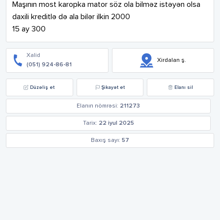
Maşının most karopka mator söz ola bilməz istəyən olsa 
daxili kreditlə də ala bilər ilkin 2000

15 ay 300
Xalid
Xirdalan ş.
(051) 924-86-81
Düzəliş et
Şikayət et
Elanı sil
Elanın nömrəsi:
211273
Tarix:
22 iyul 2025
Baxış sayı:
57