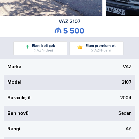
VAZ
2107
5 500
Elanı irəli çək
Elanı premium et
(1 AZN-dən)
(7 AZN-dən)
Marka
VAZ
Model
2107
Buraxılış ili
2004
Ban növü
Sedan
Rəngi
Ağ