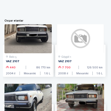
Oxşar elanlar
Bakı ş.
Göygöl r.
VAZ 2107
VAZ 2107
440
86 770
km
7 700
126 500
km
2004
il
Mexaniki
1.6
L
2008
il
Mexaniki
1.6
L