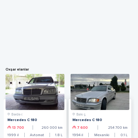
Oxşar elanlar
Bərdə r.
Bakı ş.
Mercedes C 180
Mercedes C 180
13 700
260 000
km
7 600
254 700
km
1999
il
Avtomat
1.8
L
1994
il
Mexaniki
0.1
L