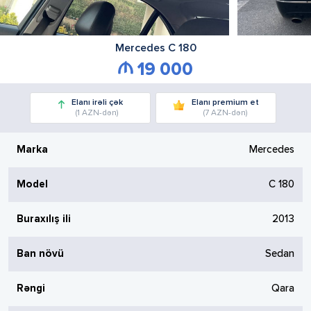
Mercedes
C 180
19 000
Elanı irəli çək
Elanı premium et
(1 AZN-dən)
(7 AZN-dən)
Marka
Mercedes
Model
C 180
Buraxılış ili
2013
Ban növü
Sedan
Rəngi
Qara