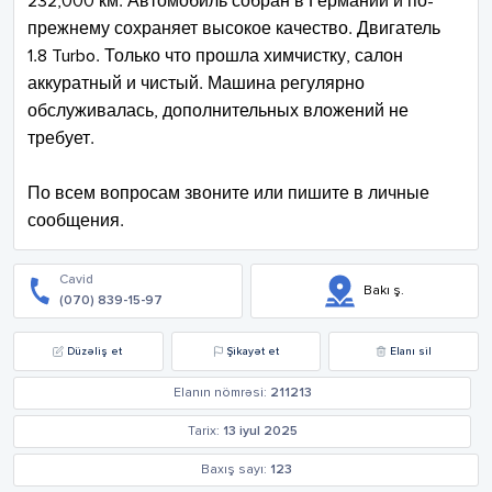
232,000 км. Автомобиль собран в Германии и по-
прежнему сохраняет высокое качество. Двигатель 
1.8 Turbo. Только что прошла химчистку, салон 
аккуратный и чистый. Машина регулярно 
обслуживалась, дополнительных вложений не 
требует.

По всем вопросам звоните или пишите в личные 
сообщения.
Cavid
Bakı ş.
(070) 839-15-97
Düzəliş et
Şikayət et
Elanı sil
Elanın nömrəsi:
211213
Tarix:
13 iyul 2025
Baxış sayı:
123