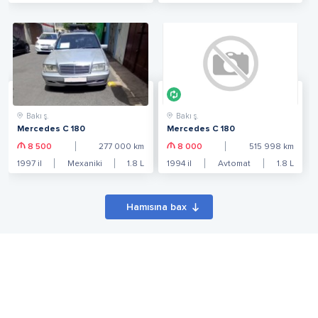
Bakı ş.
Bakı ş.
Mercedes C 180
Mercedes C 180
8 500
277 000
km
8 000
515 998
km
1997
il
Mexaniki
1.8
L
1994
il
Avtomat
1.8
L
Hamısına bax