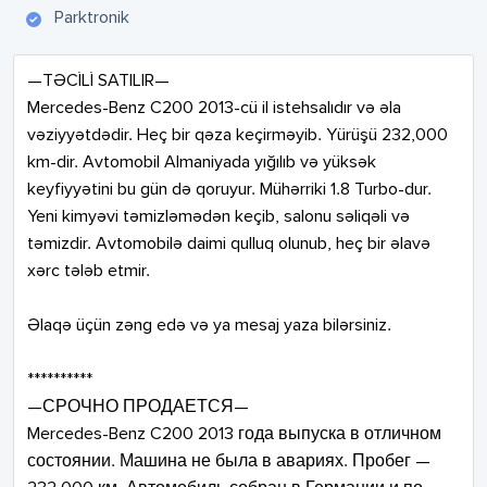
Parktronik
—TƏCİLİ SATILIR—

Mercedes-Benz C200 2013-cü il istehsalıdır və əla 
vəziyyətdədir. Heç bir qəza keçirməyib. Yürüşü 232,000 
km-dir. Avtomobil Almaniyada yığılıb və yüksək 
keyfiyyətini bu gün də qoruyur. Mühərriki 1.8 Turbo-dur. 
Yeni kimyəvi təmizləmədən keçib, salonu səliqəli və 
təmizdir. Avtomobilə daimi qulluq olunub, heç bir əlavə 
xərc tələb etmir.

Əlaqə üçün zəng edə və ya mesaj yaza bilərsiniz.

**********

—СРОЧНО ПРОДАЕТСЯ—

Mercedes-Benz C200 2013 года выпуска в отличном 
состоянии. Машина не была в авариях. Пробег — 