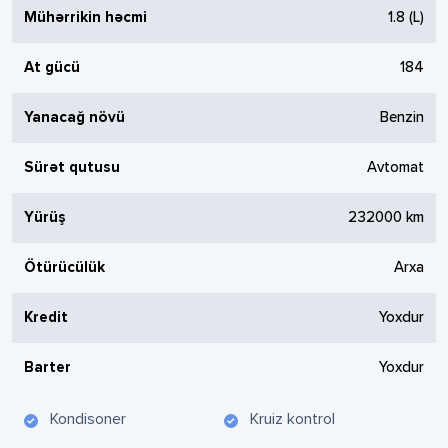
Mühərrikin həcmi
1.8
(L)
At gücü
184
Yanacağ növü
Benzin
Sürət qutusu
Avtomat
Yürüş
232000
km
Ötürücülük
Arxa
Kredit
Yoxdur
Barter
Yoxdur
Kondisoner
Kruiz kontrol