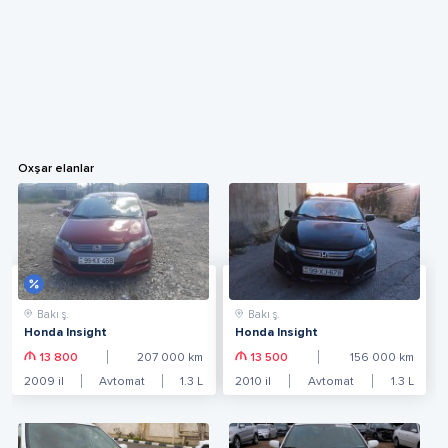
Oxşar elanlar
Bakı ş.
Bakı ş.
Honda Insight
Honda Insight
13 800
207 000
km
13 500
156 000
km
2009
il
Avtomat
1.3
L
2010
il
Avtomat
1.3
L