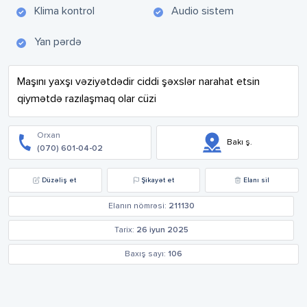
Klima kontrol
Audio sistem
Yan pərdə
Maşını yaxşı vəziyətdədir ciddi şəxslər narahat etsin 
qiymətdə razılaşmaq olar cüzi
Orxan
Bakı ş.
(070) 601-04-02
Düzəliş et
Şikayət et
Elanı sil
Elanın nömrəsi:
211130
Tarix:
26 iyun 2025
Baxış sayı:
106