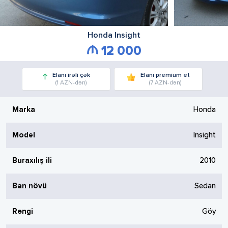
Honda
Insight
12 000
Elanı irəli çək
Elanı premium et
(1 AZN-dən)
(7 AZN-dən)
Marka
Honda
Model
Insight
Buraxılış ili
2010
Ban növü
Sedan
Rəngi
Göy