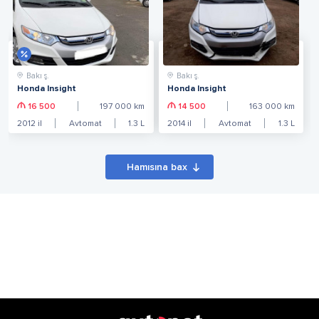
Bakı ş.
Bakı ş.
Honda Insight
Honda Insight
16 500
197 000
km
14 500
163 000
km
2012
il
Avtomat
1.3
L
2014
il
Avtomat
1.3
L
Hamısına bax