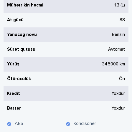
Mühərrikin həcmi
1.3
(L)
At gücü
88
Yanacağ növü
Benzin
Sürət qutusu
Avtomat
Yürüş
345000
km
Ötürücülük
Ön
Kredit
Yoxdur
Barter
Yoxdur
ABS
Kondisoner