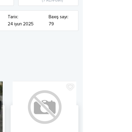
(7 AZN-dən)
Tarix:
Baxış sayı:
24 iyun 2025
79