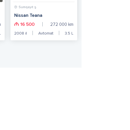
Sumqayıt ş.
Nissan Teana
16 500
m
272 000
km
L
2008
il
Avtomat
3.5
L