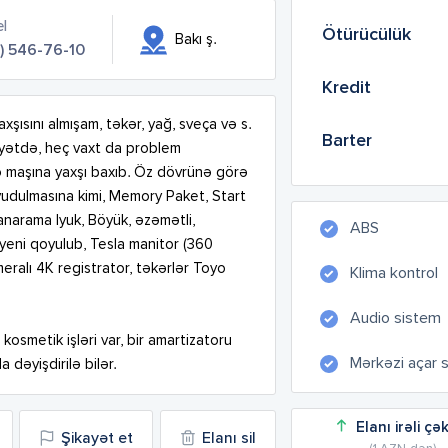
el
Ötürücülük
Bakı ş.
) 546-76-10
Kredit
xşısını almışam, təkər, yağ, sveça və s. 
Barter
yyətdə, heç vaxt da problem 
ə maşına yaxşı baxıb. Öz dövrünə görə 
oyudulmasına kimi, Memory Paket, Start 
anarama lyuk, Böyük, əzəmətli, 
ABS
eni qoyulub, Tesla manitor (360 
eralı 4K registrator, təkərlər Toyo 
Klima kontrol
Audio sistem
kosmetik işləri var, bir amartizatoru 
Mərkəzi açar 
dəyişdirilə bilər.
Elanı irəli çə
Şikayət et
Elanı sil