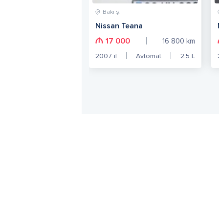
Bakı ş.
Nissan Teana
17 000
16 800
km
2007
il
Avtomat
2.5
L