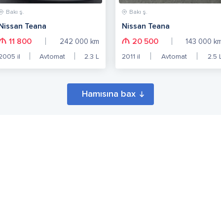
Bakı ş.
Bakı ş.
Nissan Teana
Nissan Teana
11 800
20 500
242 000
km
143 000
k
2005
il
Avtomat
2.3
L
2011
il
Avtomat
2.5
Hamısına bax