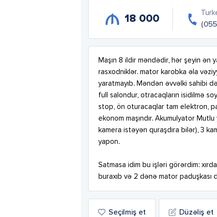
Turk
18 000
(055
Maşın 8 ildir məndədir, hər şeyin ən ya
rasxodniklər. mator karobka əla vəzi
yaratmayıb. Məndən əvvəlki sahibi d
full salondur, otracaqların isidilmə s
stop, ön oturacaqlar tam elektron, p
ekonom maşındır. Akumulyator Mutlu y
kamera istəyən quraşdıra bilər), 3 kam
yapon.

Satmasa idim bu işləri görərdim: xırda 
buraxıb və 2 dənə mator paduşkası da 
Seçilmiş et
Düzəliş et