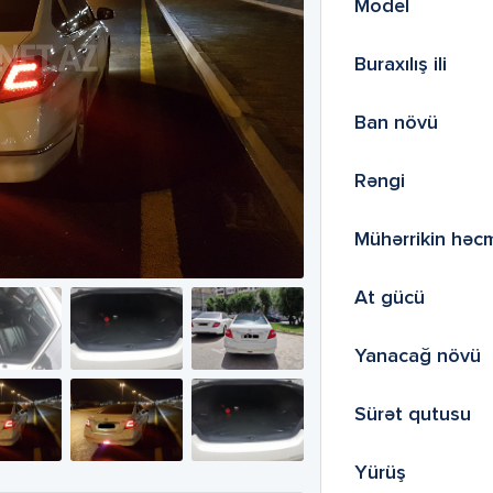
Model
Buraxılış ili
Ban növü
Rəngi
Mühərrikin həc
At gücü
Yanacağ növü
Sürət qutusu
Yürüş