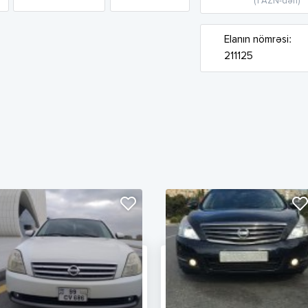
(1 AZN-dən)
Elanın nömrəsi:
211125