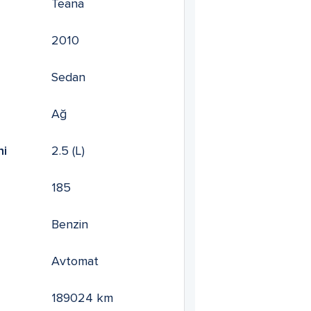
Teana
2010
Sedan
Ağ
mi
2.5
(L)
185
Benzin
Avtomat
189024
km