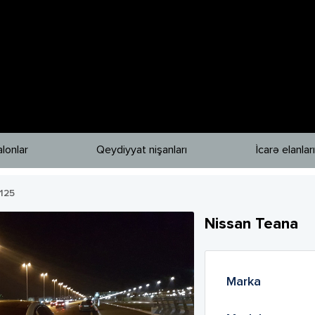
lonlar
Qeydiyyat nişanları
İcarə elanları
125
Nissan
Teana
Marka