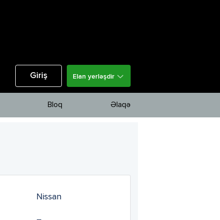
Giriş
Elan yerləşdir
Bloq
Əlaqə
Nissan