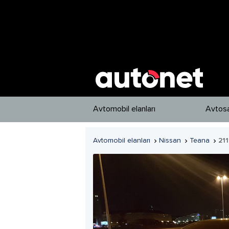
Avtomobil elanları
Avtosa
Avtomobil elanları
Nissan
Teana
211


