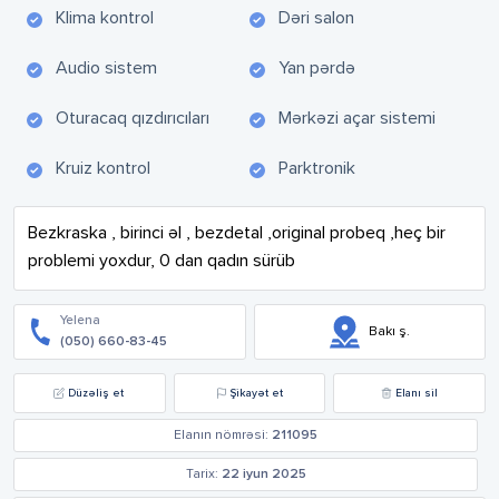
Klima kontrol
Dəri salon
Audio sistem
Yan pərdə
Oturacaq qızdırıcıları
Mərkəzi açar sistemi
Kruiz kontrol
Parktronik
Bezkraska , birinci əl , bezdetal ,original probeq ,heç bir 
problemi yoxdur, 0 dan qadın sürüb
Yelena
Bakı ş.
(050) 660-83-45
Düzəliş et
Şikayət et
Elanı sil
Elanın nömrəsi:
211095
Tarix:
22 iyun 2025