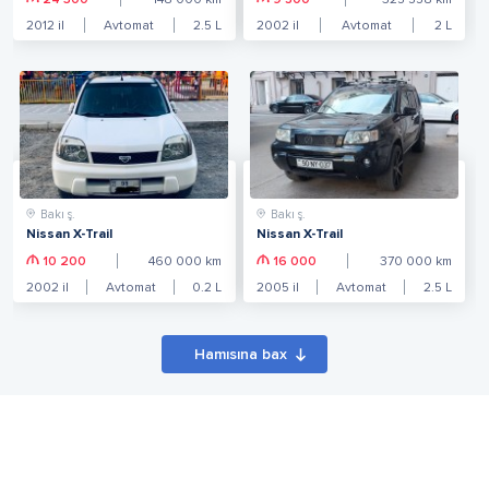
24 300
148 000
km
9 500
325 558
km
2012
il
Avtomat
2.5
L
2002
il
Avtomat
2
L
Bakı ş.
Bakı ş.
Nissan X-Trail
Nissan X-Trail
10 200
460 000
km
16 000
370 000
km
2002
il
Avtomat
0.2
L
2005
il
Avtomat
2.5
L
Hamısına bax