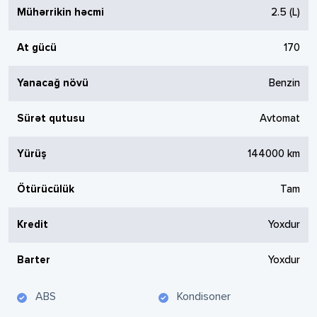
Mühərrikin həcmi
2.5
(L)
At gücü
170
Yanacağ növü
Benzin
Sürət qutusu
Avtomat
Yürüş
144000
km
Ötürücülük
Tam
Kredit
Yoxdur
Barter
Yoxdur
ABS
Kondisoner