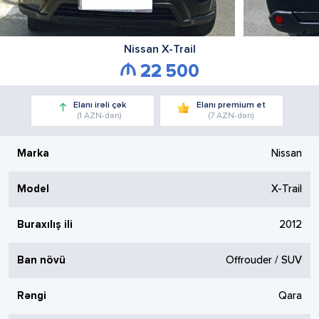
Nissan
X-Trail
22 500
Elanı irəli çək
Elanı premium et
(1 AZN-dən)
(7 AZN-dən)
Marka
Nissan
Model
X-Trail
Buraxılış ili
2012
Ban növü
Offrouder / SUV
Rəngi
Qara