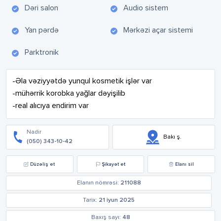
Dəri salon
Audio sistem
Yan pərdə
Mərkəzi açar sistemi
Parktronik
-Əla vəziyyətdə yunqul kosmetik işlər var 

-mühərrik korobka yağlar dəyişilib

-real alıcıya endirim var
Nadir
Bakı ş.
(050) 343-10-42
Düzəliş et
Şikayət et
Elanı sil
Elanın nömrəsi:
211088
Tarix:
21 iyun 2025
Baxış sayı:
48