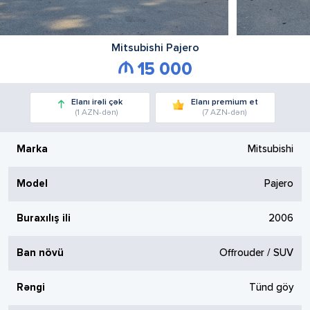
Mitsubishi
Pajero
15 000
Elanı irəli çək
Elanı premium et
(1 AZN-dən)
(7 AZN-dən)
Marka
Mitsubishi
Model
Pajero
Buraxılış ili
2006
Ban növü
Offrouder / SUV
Rəngi
Tünd göy