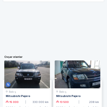
Oxşar elanlar
Bakı ş.
Bakı ş.
Mitsubishi Pajero
Mitsubishi Pajero
15 000
330 000
km
13 500
208
km