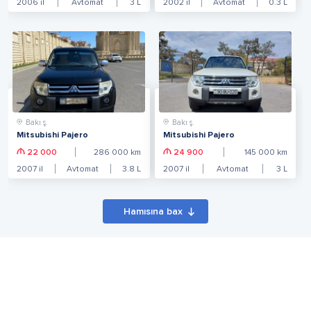
2006
il
Avtomat
3
L
2002
il
Avtomat
0.3
L
Bakı ş.
Bakı ş.
Mitsubishi Pajero
Mitsubishi Pajero
22 000
286 000
km
24 900
145 000
km
2007
il
Avtomat
3.8
L
2007
il
Avtomat
3
L
Hamısına bax