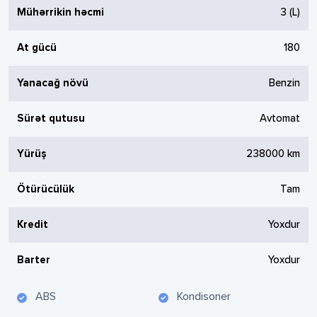
Mühərrikin həcmi
3
(L)
At gücü
180
Yanacağ növü
Benzin
Sürət qutusu
Avtomat
Yürüş
238000
km
Ötürücülük
Tam
Kredit
Yoxdur
Barter
Yoxdur
ABS
Kondisoner