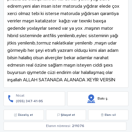
edirem.yeni alan insan ister matoruda yığdırar elede çox 
xerci olmaz tebi ki isterse matoruda yığdırsan qarantiya 
verirler maşın katalizator  kağızı var texniki baxışa 
gedende yoxlayırlar sened var ya yox .maşının mator 
hibrid sisteminde antfilis yenilenib,eylec sisteminin yağı 
jitkis yenilenib,tormuz naklatkalar yenilenib ,maşın udar 
görmeyib her şeyi etraflı yazıram olduqu kimi alan adam 
bilsin halallıq olsun alverçiler bekar adamlar narahat 
edmesin real özüne sağlam maşın isteyen ciddi şexs 
buyursun qiymetde cüzi endirim olar halallaşmaq olar 
inşallah ALLAH SATANADA ALANADA XEYİR VERSİN
Nicat
Bakı ş.
(055) 347-41-95
Düzəliş et
Şikayət et
Elanı sil
Elanın nömrəsi:
211076