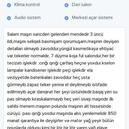
Klima kontrol
Dəri salon
Audio sistem
Mərkəzi açar sistemi
Salam maşın xaricden gelenden mendedir 3 üncü 
ildi,maşını seliqeli baxmışam qorumuşam.maşının deyişen 
detalları olmayıb zavoddur,yüngül kasmetikaya ehtiyac 
var,tekerler normaldır, 7 düymə koja ful salondur,her bir 
tecizatı işlekdir .cırığı qırığı çartlaq heçne yoxdur.kselon 
lampalar kandisener işlekdir peçi işlekdir ela 
veziyyetde.baterikaları zavoddur heç usta 
görmeyib.zapaz teker yerinə el deyilmeyib istifade 
edilmeyib açar danqırat her şeyi üstündedir.baqaj yeri su 
pas olmayıb kıraskalanmayıb heç yeri siveji maşındır ilk 
sahibi menem.maşının polunda maşının alt hissesinde 
cürüyü  pası qırığı yoxdur.maşında abs yenilemelidir 850 
manat qarantiya ile deyişirler və mator yağ yeyir bütün 
priuslarda olduqu kimi bir litir bir litir yarım yağ elave 