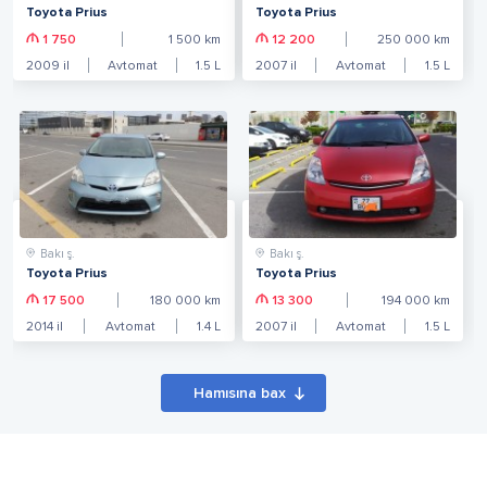
Toyota Prius
Toyota Prius
1 750
1 500
km
12 200
250 000
km
2009
il
Avtomat
1.5
L
2007
il
Avtomat
1.5
L
Bakı ş.
Bakı ş.
Toyota Prius
Toyota Prius
17 500
180 000
km
13 300
194 000
km
2014
il
Avtomat
1.4
L
2007
il
Avtomat
1.5
L
Hamısına bax