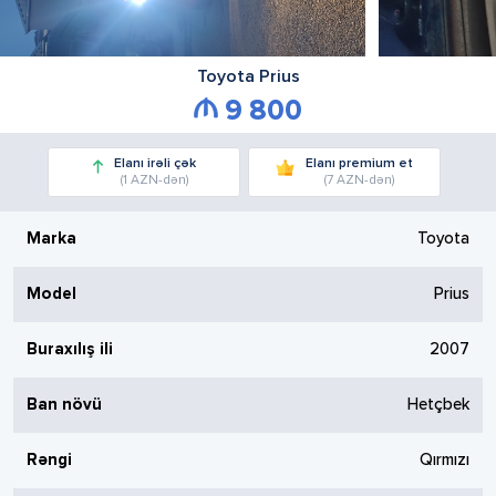
Toyota
Prius
9 800
Elanı irəli çək
Elanı premium et
(1 AZN-dən)
(7 AZN-dən)
Marka
Toyota
Model
Prius
Buraxılış ili
2007
Ban növü
Hetçbek
Rəngi
Qırmızı