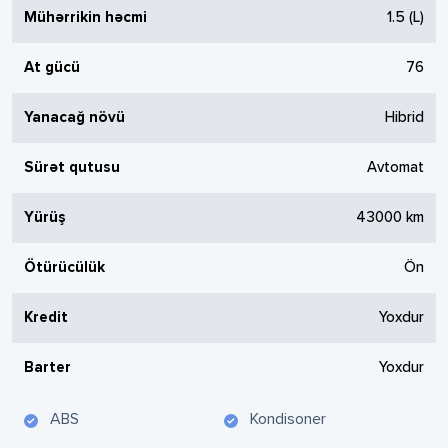
Mühərrikin həcmi
1.5
(L)
At gücü
76
Yanacağ növü
Hibrid
Sürət qutusu
Avtomat
Yürüş
43000
km
Ötürücülük
Ön
Kredit
Yoxdur
Barter
Yoxdur
ABS
Kondisoner