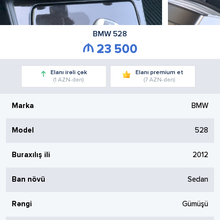
BMW
528
23 500
Elanı irəli çək
Elanı premium et
(1 AZN-dən)
(7 AZN-dən)
Marka
BMW
Model
528
Buraxılış ili
2012
Ban növü
Sedan
Rəngi
Gümüşü