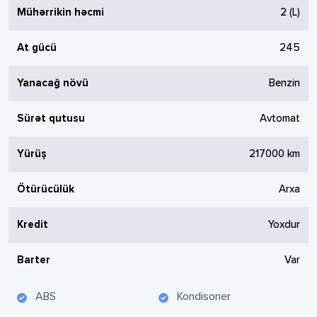
Mühərrikin həcmi
2
(L)
At gücü
245
Yanacağ növü
Benzin
Sürət qutusu
Avtomat
Yürüş
217000
km
Ötürücülük
Arxa
Kredit
Yoxdur
Barter
Var
ABS
Kondisoner