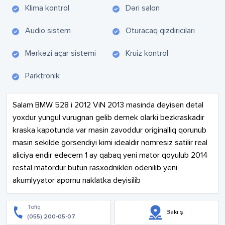
Klima kontrol
Dəri salon
Audio sistem
Oturacaq qızdırıcıları
Mərkəzi açar sistemi
Kruiz kontrol
Parktronik
Salam BMW 528 i 2012 ViN 2013 masinda deyisen detal 
yoxdur yungul vurugnan gelib demek olarki bezkraskadir 
kraska kapotunda var masin zavoddur originalliq qorunub 
masin sekilde gorsendiyi kimi idealdir nomresiz satilir real 
aliciya endir edecem 1 ay qabaq yeni mator qoyulub 2014 
restal matordur butun rasxodnikleri odenilib yeni 
akumlyyator apornu naklatka deyisilib
Tofiq
Bakı ş.
(055) 200-05-07