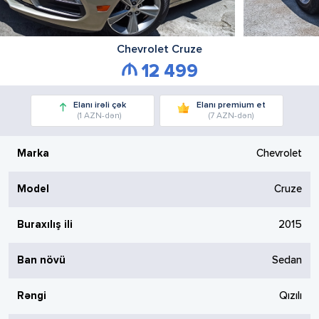
Chevrolet
Cruze
12 499
Elanı irəli çək
Elanı premium et
(1 AZN-dən)
(7 AZN-dən)
Marka
Chevrolet
Model
Cruze
Buraxılış ili
2015
Ban növü
Sedan
Rəngi
Qızılı