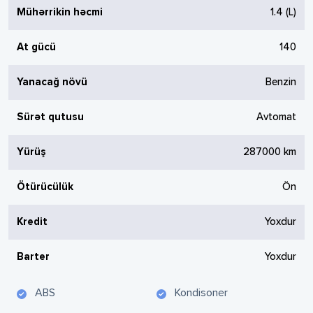
Mühərrikin həcmi
1.4
(L)
At gücü
140
Yanacağ növü
Benzin
Sürət qutusu
Avtomat
Yürüş
287000
km
Ötürücülük
Ön
Kredit
Yoxdur
Barter
Yoxdur
ABS
Kondisoner