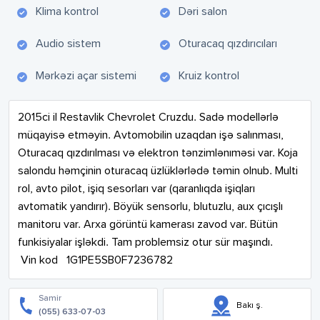
Klima kontrol
Dəri salon
Audio sistem
Oturacaq qızdırıcıları
Mərkəzi açar sistemi
Kruiz kontrol
2015ci il Restavlik Chevrolet Cruzdu. Sadə modellərlə 
müqayisə etməyin. Avtomobilin uzaqdan işə salınması, 
Oturacaq qızdırılması və elektron tənzimlənıməsi var. Koja 
salondu həmçinin oturacaq üzlüklərlədə təmin olnub. Multi 
rol, avto pilot, işiq sesorları var (qaranlıqda işiqları 
avtomatik yandırır). Böyük sensorlu, blutuzlu, aux çıcışlı 
manitoru var. Arxa görüntü kamerası zavod var. Bütün 
funkisiyalar işləkdi. Tam problemsiz otur sür maşındı.

 Vin kod   1G1PE5SB0F7236782
Samir
Bakı ş.
(055) 633-07-03