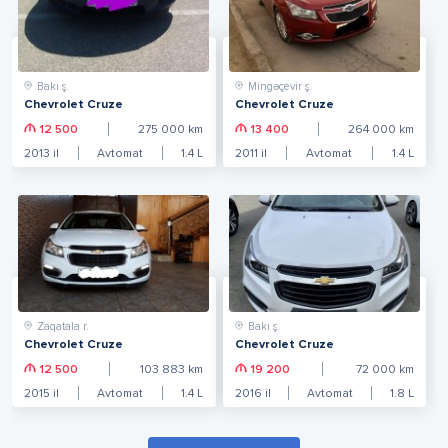
Bakı ş.
Mingəçevir ş.
Chevrolet Cruze
Chevrolet Cruze
12 500
275 000
km
13 400
264 000
km
2013
il
Avtomat
1.4
L
2011
il
Avtomat
1.4
L
Zaqatala r.
Bakı ş.
Chevrolet Cruze
Chevrolet Cruze
12 500
103 883
km
19 200
72 000
km
2015
il
Avtomat
1.4
L
2016
il
Avtomat
1.8
L