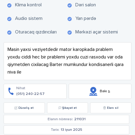
Klima kontrol
Dəri salon
Audio sistem
Yan pərdə
Oturacaq qızdırıcıları
Mərkəzi açar sistemi
Masin yaxsi veziyetdedir mator karopkada prablem 
yoxdu ciddi hec bir prablemi yoxdu cuzi rasxodu var oda 
qiymetden cixilacag Barter mumkundur kondisanerli qara 
niva ile
Nihat
Bakı ş.
(051) 240-22-57
Düzəliş et
Şikayət et
Elanı sil
Elanın nömrəsi:
211031
Tarix:
13 iyun 2025