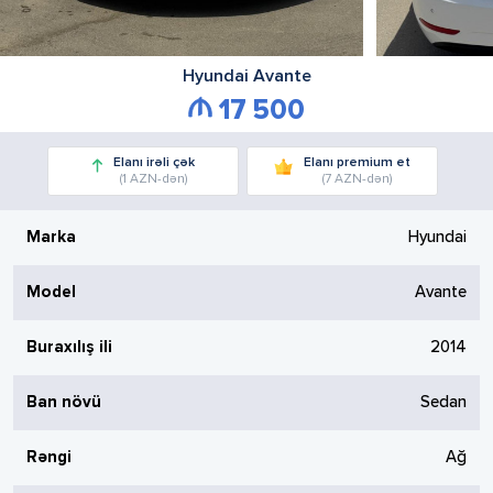
Hyundai
Avante
17 500
Elanı irəli çək
Elanı premium et
(1 AZN-dən)
(7 AZN-dən)
Marka
Hyundai
Model
Avante
Buraxılış ili
2014
Ban növü
Sedan
Rəngi
Ağ