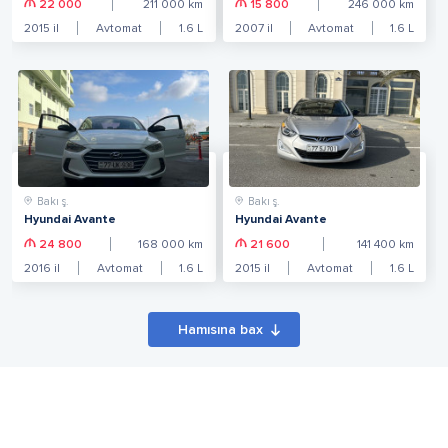
22 000
211 000
km
15 800
246 000
km
2015
il
Avtomat
1.6
L
2007
il
Avtomat
1.6
L
Bakı ş.
Bakı ş.
Hyundai Avante
Hyundai Avante
24 800
168 000
km
21 600
141 400
km
2016
il
Avtomat
1.6
L
2015
il
Avtomat
1.6
L
Hamısına bax