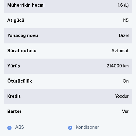
Mühərrikin həcmi
1.6
(L)
At gücü
115
Yanacağ növü
Dizel
Sürət qutusu
Avtomat
Yürüş
214000
km
Ötürücülük
Ön
Kredit
Yoxdur
Barter
Var
ABS
Kondisoner