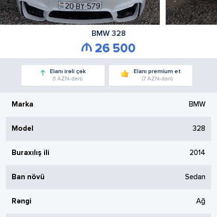
BMW
328
26 500
Elanı irəli çək
Elanı premium et
(1 AZN-dən)
(7 AZN-dən)
Marka
BMW
Model
328
Buraxılış ili
2014
Ban növü
Sedan
Rəngi
Ağ