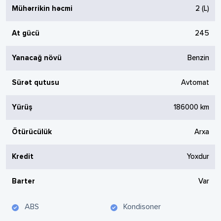
Mühərrikin həcmi
2
(L)
At gücü
245
Yanacağ növü
Benzin
Sürət qutusu
Avtomat
Yürüş
186000
km
Ötürücülük
Arxa
Kredit
Yoxdur
Barter
Var
ABS
Kondisoner