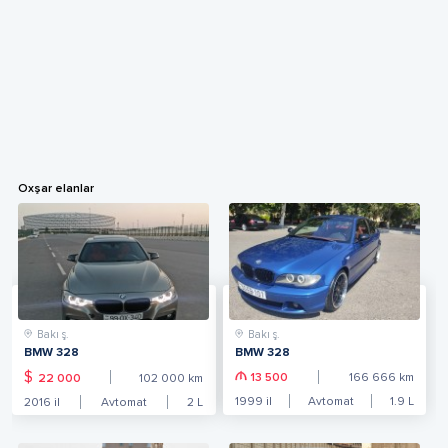
Oxşar elanlar
Bakı ş.
Bakı ş.
BMW 328
BMW 328
$
13 500
166 666
km
22 000
102 000
km
1999
il
Avtomat
1.9
L
2016
il
Avtomat
2
L