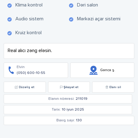
Klima kontrol
Dəri salon
Audio sistem
Mərkəzi açar sistemi
Kruiz kontrol
Real alıcı zəng eləsin.
Elvin
Gəncə ş.
(050) 600-10-55
Düzəliş et
Şikayət et
Elanı sil
Elanın nömrəsi:
211019
Tarix:
10 iyun 2025
Baxış sayı:
130