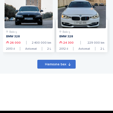
Bakı ş.
Bakı ş.
BMW 328
BMW 328
26 000
2 400 000
km
24 300
229 000
km
2013
il
Avtomat
2
L
2012
il
Avtomat
2
L
Hamısına bax