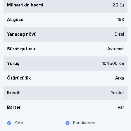
Mühərrikin həcmi
2.2
(L)
At gücü
163
Yanacağ növü
Dizel
Sürət qutusu
Avtomat
Yürüş
104500
km
Ötürücülük
Arxa
Kredit
Yoxdur
Barter
Var
ABS
Kondisoner