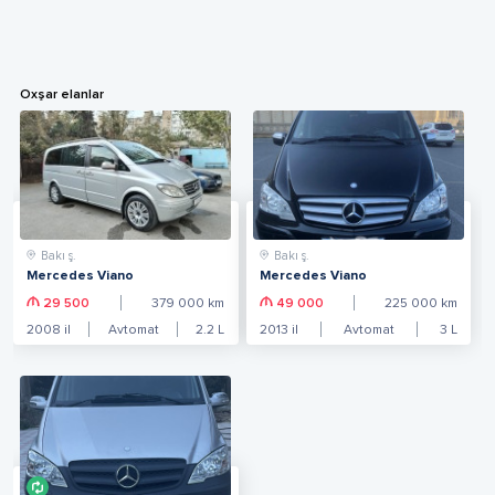
Oxşar elanlar
Bakı ş.
Bakı ş.
Mercedes Viano
Mercedes Viano
29 500
379 000
km
49 000
225 000
km
2008
il
Avtomat
2.2
L
2013
il
Avtomat
3
L