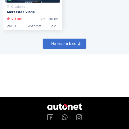
Xirdalan ş.
Mercedes Viano
28 000
231 000
km
2008
il
Avtomat
2.2
L
Hamısına bax