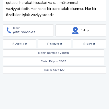
qutusu, hərəkət hissələri və s. - mükəmməl 
vəziyyətdədir. Hər hansı bir xərc tələb olunmur. Hər bir 
özəllikləri işlək vəziyyətdədir.
Elxan
Bakı ş.
(055) 310-30-65
Düzəliş et
Şikayət et
Elanı sil
Elanın nömrəsi:
211018
Tarix:
10 iyun 2025
Baxış sayı:
127