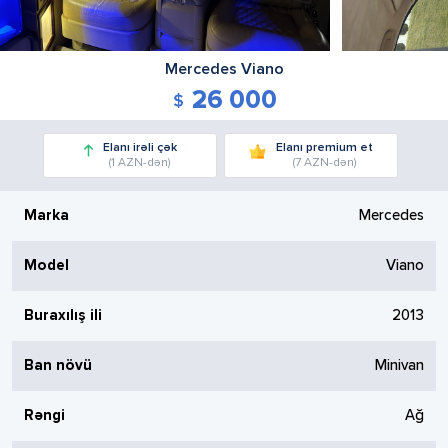
Mercedes
Viano
26 000
Elanı irəli çək
Elanı premium et
(1 AZN-dən)
(7 AZN-dən)
Marka
Mercedes
Model
Viano
Buraxılış ili
2013
Ban növü
Minivan
Rəngi
Ağ