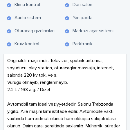
Klima kontrol
Dəri salon
Audio sistem
Yan pərdə
Oturacaq qızdırıcıları
Mərkəzi açar sistemi
Kruiz kontrol
Parktronik
Originaldır maşınındır. Televizor, sputnik antenna, 
soyuducu, play station, oturacaqlar massajla, internet, 
salonda 220 kv tok, və s.

Vuruğu olmayıb, rənglənməyib. 

2.2 L / 163 a.g. / Dizel

Avtomobil tam ideal vəziyyətdədir. Salonu Trabzonda 
yığılıb. Ailə maşını kimi istifadə edilir. Avtomobilə vaxtı-
vaxtında həm xidmət olunub həm olduqca səliqəli idarə 
olunub. Daim qaraj şəraitində saxlanılıb. Mühərrik, sürətlər 